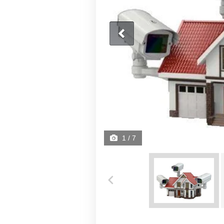
1
/ 7