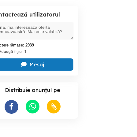
tactează utilizatorul
ctere rămase:
2939
daugă fișier
?
Mesaj
Distribuie anunțul pe