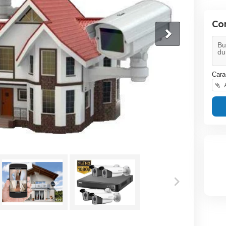
Con
Cara
A