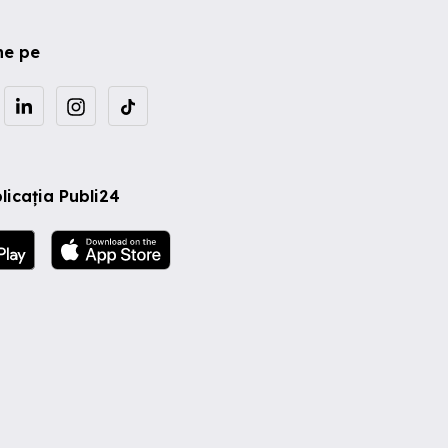
ne pe
licația Publi24