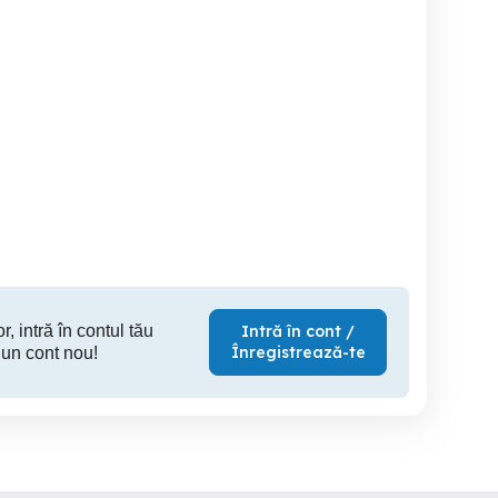
Atelier de inramari
ITP Marco dp Zalău
InramariprofesionaleZalau,
ofesionale ,oglinda in
, oglinda, 
Zalau
in
Zalau
Zalau
r, intră în contul tău
Intră în cont /
Înregistrează-te
 un cont nou!