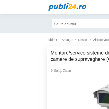
publi
24
.ro
Publi24
Anunțuri
Servicii
Alte servicii
Montare/service sisteme de alarme si
camere de supraveghere 
Salaj
,
Zalau