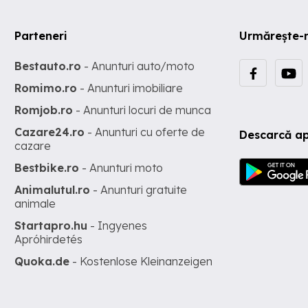
Parteneri
Urmărește-
Bestauto.ro
- Anunturi auto/moto
Romimo.ro
- Anunturi imobiliare
Romjob.ro
- Anunturi locuri de munca
Cazare24.ro
- Anunturi cu oferte de
Descarcă ap
cazare
Bestbike.ro
- Anunturi moto
Animalutul.ro
- Anunturi gratuite
animale
Startapro.hu
- Ingyenes
Apróhirdetés
Quoka.de
- Kostenlose Kleinanzeigen