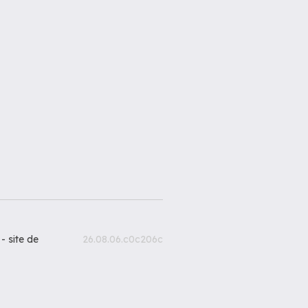
 -
site de
26.08.06.c0c206c