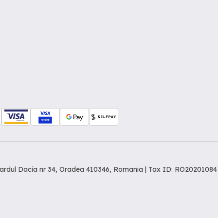
levardul Dacia nr 34, Oradea 410346, Romania | Tax ID: RO20201084