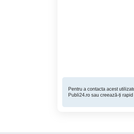
Servicii de protectia
muncii (SSM), Situatii de
pr
Urgenta, accidente de
munca si Igiena Industrial
Zalau
Pentru a contacta acest utilizato
Publi24.ro sau creează-ți rapid