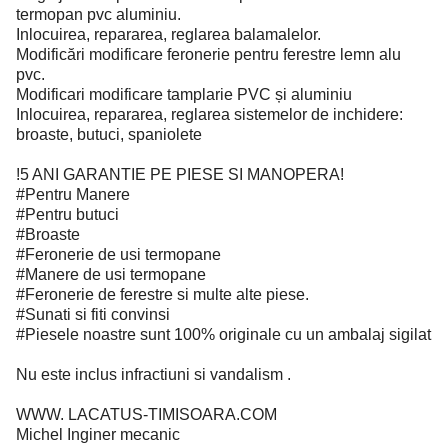
termopan pvc aluminiu.
Inlocuirea, repararea, reglarea balamalelor.
Modificări modificare feronerie pentru ferestre lemn alu
pvc.
Modificari modificare tamplarie PVC și aluminiu
Inlocuirea, repararea, reglarea sistemelor de inchidere:
broaste, butuci, spaniolete
!5 ANI GARANTIE PE PIESE SI MANOPERA!
#Pentru Manere
#Pentru butuci
#Broaste
#Feronerie de usi termopane
#Manere de usi termopane
#Feronerie de ferestre si multe alte piese.
#Sunati si fiti convinsi
#Piesele noastre sunt 100% originale cu un ambalaj sigilat
Nu este inclus infractiuni si vandalism .
WWW. LACATUS-TIMISOARA.COM
Michel Inginer mecanic