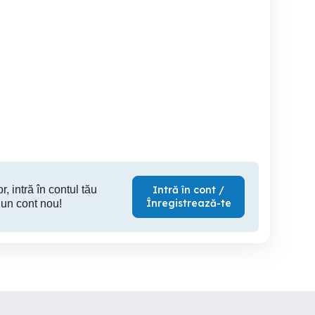
Masaj relaxare sect 4
Masage Therapy (masage
langa H. Marriott, ofer
erotic)
masaj prof
terapeu
doamnelo
Sector 4
Sector 1
S
r, intră în contul tău
Intră în cont /
Înregistrează-te
 un cont nou!