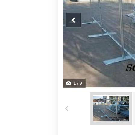
1
/ 9