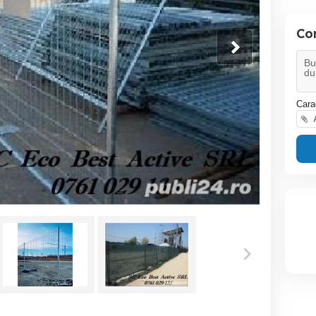
Con
Cara
A