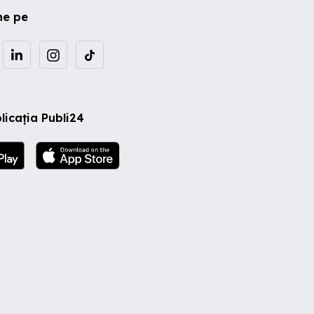
ne pe
licația Publi24