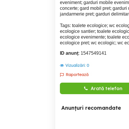
eveniment; garduri mobile evenime
concerte; gard mobil pret; garduri 
jandarmerie pret; garduri delimitar
Tags: toalete ecologice; wc ecologi
ecologice santier; toalete ecologic
ecologice evenimente; toalete ecol
ecologice pret; wc ecologic; wc ec
ID anunț
: 1547549141
Vizualizări:
0
Raportează
Arată telefon
Anunțuri recomandate