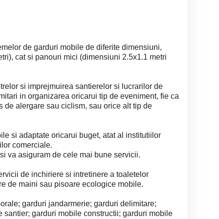
temelor de garduri mobile de diferite dimensiuni,
ri), cat si panouri mici (dimensiuni 2.5x1.1 metri
trelor si imprejmuirea santierelor si lucrarilor de
mitari in organizarea oricarui tip de eveniment, fie ca
s de alergare sau ciclism, sau orice alt tip de
le si adaptate oricarui buget, atat al institutiilor
tilor comerciale.
si va asiguram de cele mai bune servicii.
icii de inchiriere si intretinere a toaletelor
are de maini sau pisoare ecologice mobile.
orale; garduri jandarmerie; garduri delimitare;
le santier; garduri mobile constructii; garduri mobile