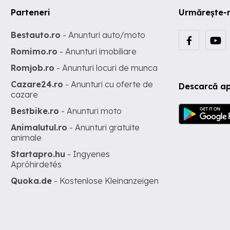
Parteneri
Urmărește-
Bestauto.ro
- Anunturi auto/moto
Romimo.ro
- Anunturi imobiliare
Romjob.ro
- Anunturi locuri de munca
Cazare24.ro
- Anunturi cu oferte de
Descarcă ap
cazare
Bestbike.ro
- Anunturi moto
Animalutul.ro
- Anunturi gratuite
animale
Startapro.hu
- Ingyenes
Apróhirdetés
Quoka.de
- Kostenlose Kleinanzeigen