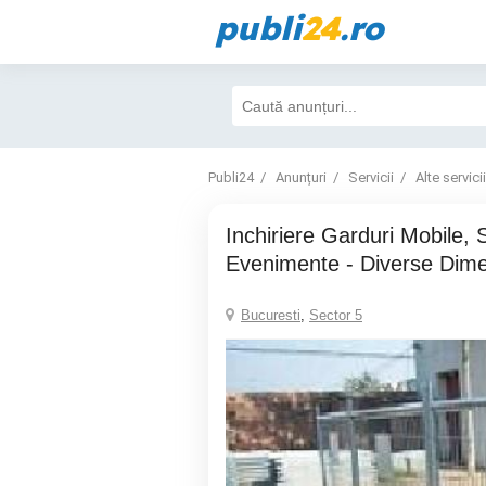
publi
24
.ro
Publi24
Anunțuri
Servicii
Alte servicii
Inchiriere Garduri Mobile, Santiere -
Evenimente - Diverse Dime
Bucuresti
,
Sector 5