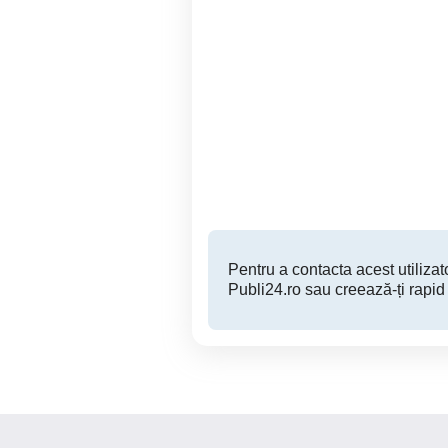
GPS traker auto inchiriere.
Detectiv Particular. Agentia
Smart Detectiv, oferim
diverse servicii
Sector 2
Pentru a contacta acest utilizato
Publi24.ro sau creează-ți rapid