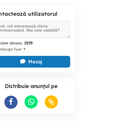
tactează utilizatorul
ctere rămase:
2939
daugă fișier
?
Mesaj
Distribuie anunțul pe