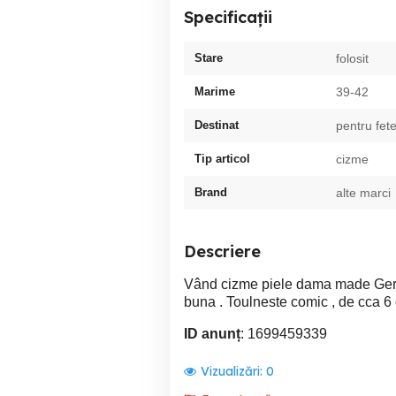
Specificații
Stare
folosit
Marime
39-42
Destinat
pentru fet
Tip articol
cizme
Brand
alte marci
Descriere
Vând cizme piele dama made Germa
buna . Toulneste comic , de cca 6 c
ID anunț
: 1699459339
Vizualizări:
0