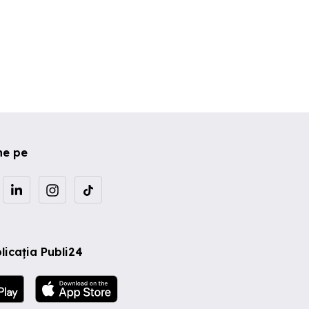
ne pe
licația Publi24