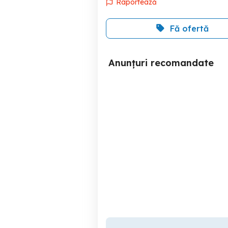
Raportează
Fă ofertă
Anunțuri recomandate
Trailgrip 37 - moncler
Vand Adidas Originals
Bacau
1,400 RON