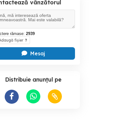
ntactează vânzătorul
ctere rămase:
2939
daugă fișier
?
Mesaj
Distribuie anunțul pe