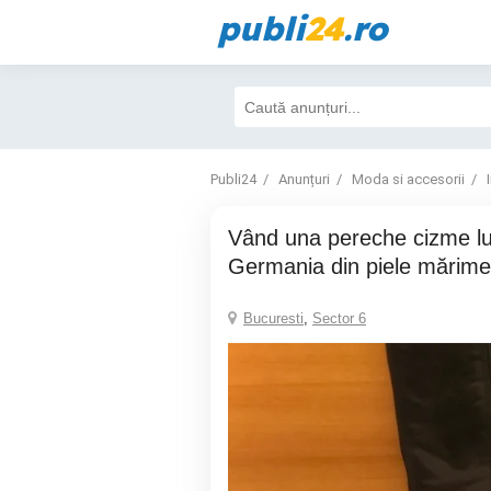
publi
24
.ro
Publi24
Anunțuri
Moda si accesorii
Vând una pereche cizme lungi made
Germania din piele mărime
Bucuresti
,
Sector 6