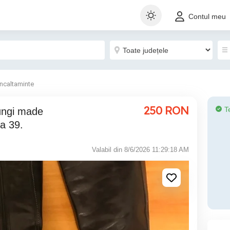
Contul meu
Incaltaminte
250
RON
T
a 39.
Valabil din 8/6/2026 11:29:18 AM