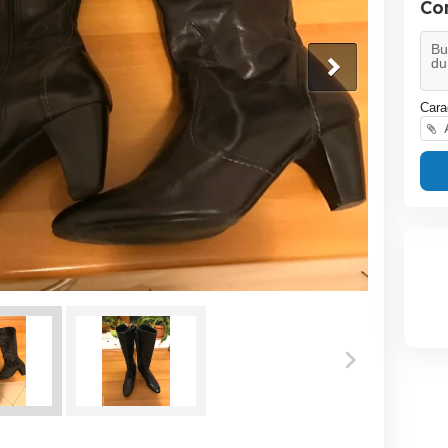
Co
Cara
A