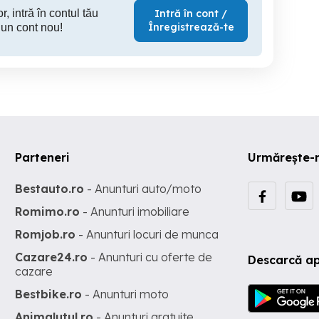
r, intră în contul tău
Intră în cont /
Înregistrează-te
 un cont nou!
Parteneri
Urmărește-
Bestauto.ro
- Anunturi auto/moto
Romimo.ro
- Anunturi imobiliare
Romjob.ro
- Anunturi locuri de munca
Cazare24.ro
- Anunturi cu oferte de
Descarcă ap
cazare
Bestbike.ro
- Anunturi moto
Animalutul.ro
- Anunturi gratuite