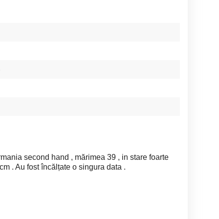
e
nia second hand , mărimea 39 , in stare foarte
m . Au fost încălțate o singura data .