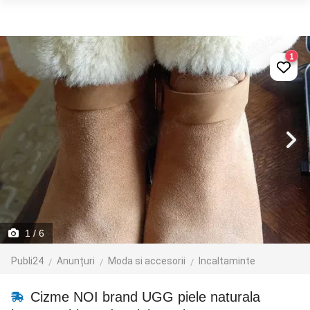
1
1
/ 6
Publi24
Anunțuri
Moda si accesorii
Incaltaminte
Cizme NOI brand UGG piele naturala