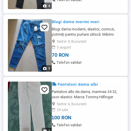
Telefon validat
4
Blugi dama marimi mari
Blugi dama moderni, elastici, comozi,
potriviți pentru purtare zilnică. Mărimi
disponibile: 48, 50, 54, 56 si 58.
Sector 4, Bucuresti
3 august
70 RON
Telefon validat
5
Pantaloni dama albi
Pantaloni albi de dama, marimea 34 32,
usor elastici. Marca Tommy Hilfinger
Sector 4, Bucuresti
29 iulie
100 RON
Telefon validat