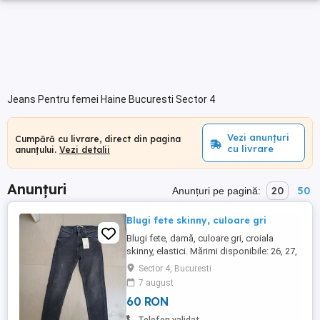
Jeans Pentru femei Haine Bucuresti Sector 4
Vezi anunțuri
Cumpără cu livrare, direct din pagina
cu livrare
anunțului.
Vezi detalii
Anunțuri
20
50
Anunțuri pe pagină:
Blugi fete skinny, culoare gri
Blugi fete, damă, culoare gri, croiala
skinny, elastici. Mărimi disponibile: 26, 27,
28, 30 si 31.
Sector 4, Bucuresti
7 august
60 RON