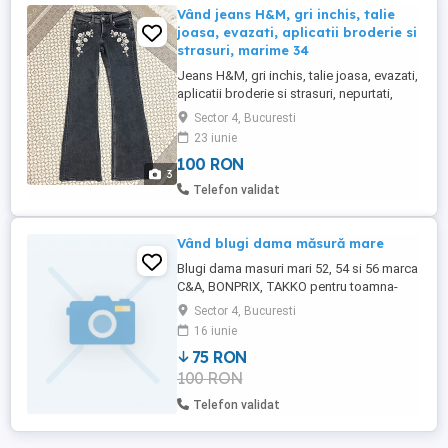
Vând jeans H&M, gri inchis, talie
joasa, evazati, aplicatii broderie si
strasuri, marime 34
Jeans H&M, gri inchis, talie joasa, evazati,
aplicatii broderie si strasuri, nepurtati,
marime 34
Sector 4, Bucuresti
23 iunie
100 RON
3
Telefon validat
Vând blugi dama măsură mare
Blugi dama masuri mari 52, 54 si 56 marca
C&A, BONPRIX, TAKKO pentru toamna-
iarna. Pt poze rog mesaj in privat. Rog
Sector 4, Bucuresti
doamnele serioase care nu găsesc
16 iunie
pantaloni pe măsură lor sa ma
75 RON
contacteze. Îi vând deoarece am
100 RON
cumpărat multe perechi il ultimii ani dar
acum am slăbit si nu am cui sa ii dau.
Telefon validat