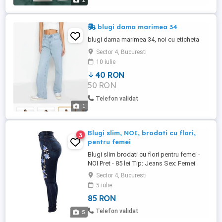
2
blugi dama marimea 34
blugi dama marimea 34, noi cu eticheta
Sector 4, Bucuresti
10 iulie
40 RON
50 RON
Telefon validat
1
Blugi slim, NOI, brodati cu flori,
3
pentru femei
Blugi slim brodati cu flori pentru femei -
NOI Pret - 85 lei Tip: Jeans Sex: Femei
Material: Denim Marimea - M NU TRIMIT
Sector 4, Bucuresti
IN TARA Predarea personala in Bucuresti
5 iulie
85 RON
Telefon validat
5