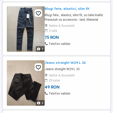
Blugi fete, elastici, slim fit
Blugi fete , elastici, slim fit, cu talie înaltă.
Prevazuti cu accesoriu - lanț. Material
calitativ, culoare neagră. Mărimi
Sector 4, Bucuresti
disponibile: M ( talie 60 cm, sold 80 cm), S
2 iulie
( talie 58 cm, sold 74 cm) si L ( talie 66 cm,
75 RON
sold 88 cm).
Telefon validat
5
Jeans straight W29 L 32
Jeans straight W29 L 32
Sector 4, Bucuresti
29 iunie
49 RON
Telefon validat
5