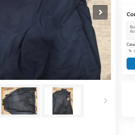
Co
Cara
A