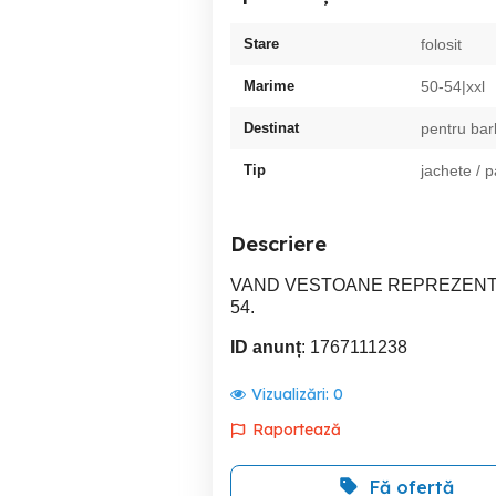
Stare
folosit
Marime
50-54|xxl
Destinat
pentru bar
Tip
jachete / 
Descriere
VAND VESTOANE REPREZENTA
54.
ID anunț
: 1767111238
Vizualizări:
0
Raportează
Fă ofertă