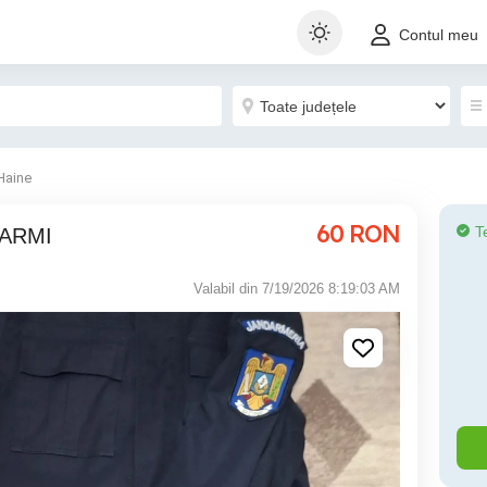
Contul meu
Haine
60
RON
T
DARMI
Valabil din 7/19/2026 8:19:03 AM