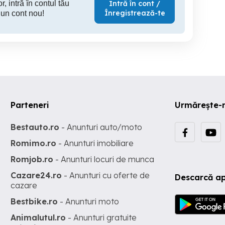
r, intră în contul tău
Intră în cont /
Înregistrează-te
 un cont nou!
Parteneri
Urmărește-
Bestauto.ro
- Anunturi auto/moto
Romimo.ro
- Anunturi imobiliare
Romjob.ro
- Anunturi locuri de munca
Cazare24.ro
- Anunturi cu oferte de
Descarcă ap
cazare
Bestbike.ro
- Anunturi moto
Animalutul.ro
- Anunturi gratuite