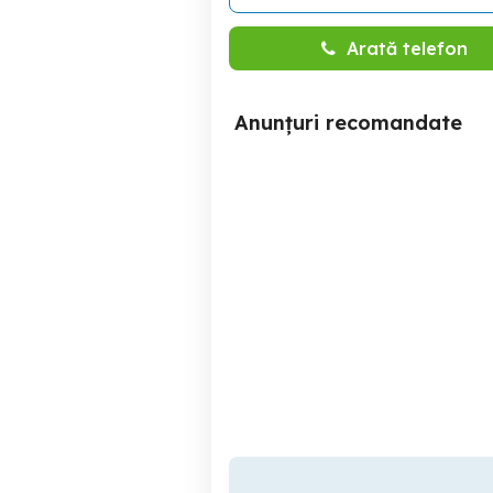
Arată telefon
Anunțuri recomandate
Blugi dama diverse
Rochie de seară ocazie
modele
spe
Slobozia
50 RON