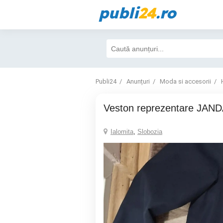
publi
24
.ro
Publi24
Anunțuri
Moda si accesorii
veston reprezentare JAN
Ialomita
,
Slobozia