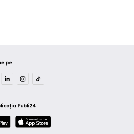
ne pe
licația Publi24