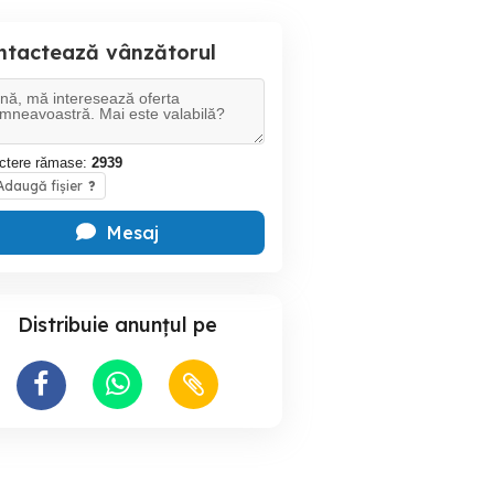
ntactează vânzătorul
ctere rămase:
2939
daugă fișier
?
Mesaj
Distribuie anunțul pe