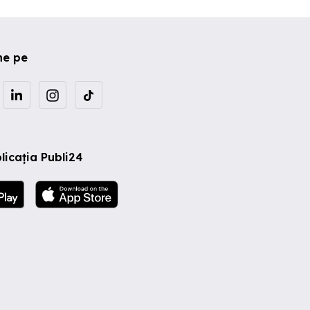
ne pe
licația Publi24