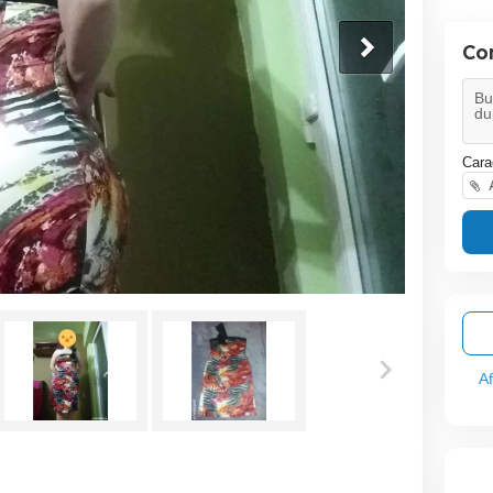
Co
Cara
A
A