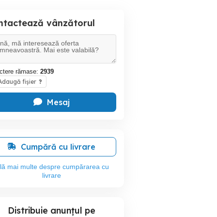
ntactează vânzătorul
ctere rămase:
2939
daugă fișier
?
Mesaj
Cumpără cu livrare
flă mai multe despre cumpărarea cu
livrare
Distribuie anunțul pe