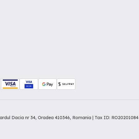
levardul Dacia nr 34, Oradea 410346, Romania | Tax ID: RO20201084