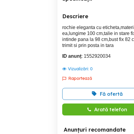
Descriere
rochie eleganta cu eticheta,materi
ea,lungime 100 cm,talie in stare f
intinde pana la 98 cm,bust fix 82 
trimit si prin posta in tara
ID anunț
: 1552920034
Vizualizări:
0
Raportează
Fă ofertă
Arată telefon
Anunțuri recomandate