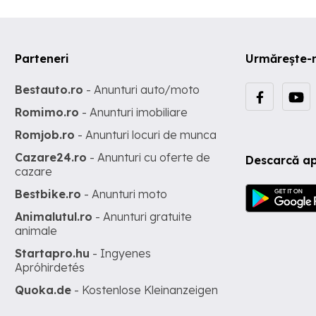
Parteneri
Urmărește-
Bestauto.ro
- Anunturi auto/moto
Romimo.ro
- Anunturi imobiliare
Romjob.ro
- Anunturi locuri de munca
Cazare24.ro
- Anunturi cu oferte de
Descarcă ap
cazare
Bestbike.ro
- Anunturi moto
Animalutul.ro
- Anunturi gratuite
animale
Startapro.hu
- Ingyenes
Apróhirdetés
Quoka.de
- Kostenlose Kleinanzeigen