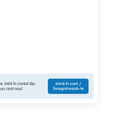
Haina blana naturala
Rochie de ocazie, nouă
Rochie de ocazie, mărimea
Targoviste
Targoviste
Ta
600 RON
1,000 RON
20
r, intră în contul tău
Intră în cont /
Înregistrează-te
 un cont nou!