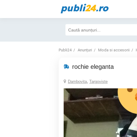
publi
24
.ro
Publi24
Anunțuri
Moda si accesorii
rochie eleganta
Dambovita
,
Targoviste