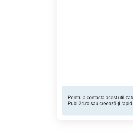
haine noi
Targoviste
40 RON
Pentru a contacta acest utilizato
Publi24.ro sau creează-ți rapid