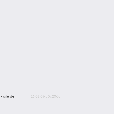
 -
site de
26.08.06.c0c206c