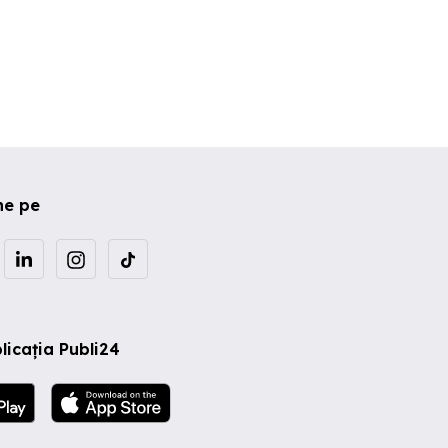
ne pe
licația Publi24