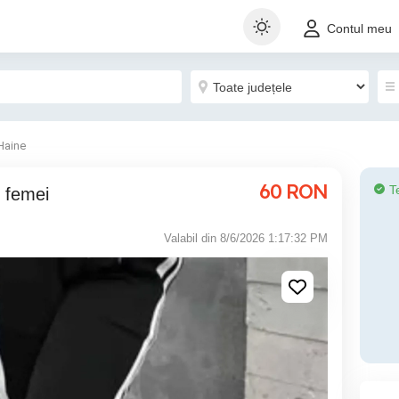
Contul meu
Haine
60
RON
T
u femei
Valabil din 8/6/2026 1:17:32 PM