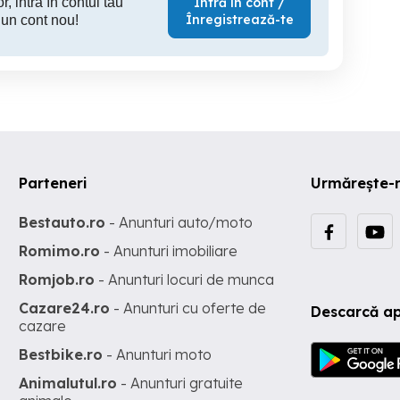
r, intră în contul tău
Intră în cont /
Înregistrează-te
 un cont nou!
Parteneri
Urmărește-
Bestauto.ro
- Anunturi auto/moto
Romimo.ro
- Anunturi imobiliare
Romjob.ro
- Anunturi locuri de munca
Cazare24.ro
- Anunturi cu oferte de
Descarcă ap
cazare
Bestbike.ro
- Anunturi moto
Animalutul.ro
- Anunturi gratuite