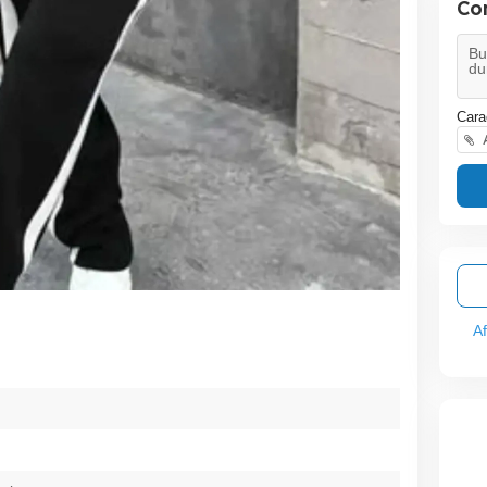
Co
Cara
A
A