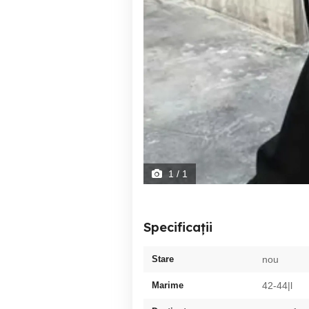
1
/ 1
Specificații
Stare
nou
Marime
42-44|l