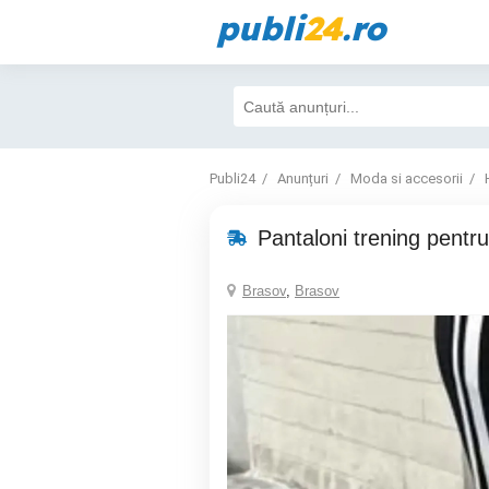
publi
24
.ro
Publi24
Anunțuri
Moda si accesorii
Pantaloni trening pentr
Brasov
,
Brasov