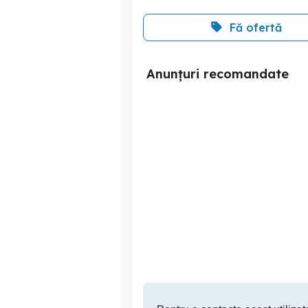
Fă ofertă
Anunțuri recomandate
Hanorac damă gri cu glugă
hanorac cu fermoar 
mesaj Focus on the Good
Cluj-Napoca
80 RON