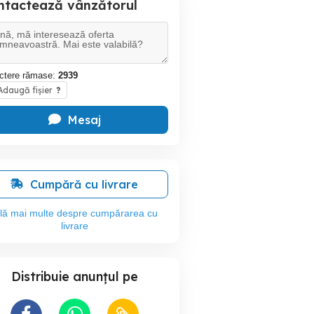
ntactează vânzătorul
ctere rămase:
2939
daugă fișier
?
Mesaj
Cumpără cu livrare
flă mai multe despre cumpărarea cu
livrare
Distribuie anunțul pe