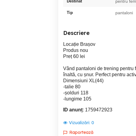
Destinat
pentru fem
Tip
pantaloni
Descriere
Locație Brașov
Produs nou
Preț 60 lei
Vând pantaloni de trening pentru fem
înaltă, cu șnur. Perfect pentru acti
Dimensiuni XL(44)
-talie 80
-șolduri 118
-lungime 105
ID anunț
: 1759472923
Vizualizări:
0
Raportează