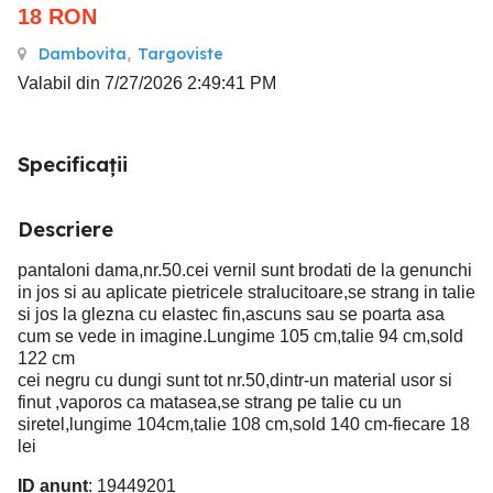
18
RON
Dambovita
,
Targoviste
Valabil din 7/27/2026 2:49:41 PM
Specificații
Descriere
pantaloni dama,nr.50.cei vernil sunt brodati de la genunchi
in jos si au aplicate pietricele stralucitoare,se strang in talie
si jos la glezna cu elastec fin,ascuns sau se poarta asa
cum se vede in imagine.Lungime 105 cm,talie 94 cm,sold
122 cm
cei negru cu dungi sunt tot nr.50,dintr-un material usor si
finut ,vaporos ca matasea,se strang pe talie cu un
siretel,lungime 104cm,talie 108 cm,sold 140 cm-fiecare 18
lei
ID anunț
: 19449201