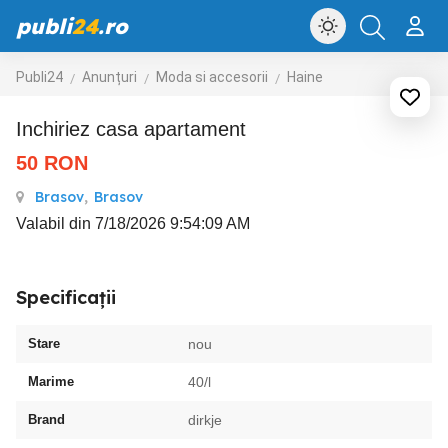
publi
24
.ro
Publi24
Anunțuri
Moda si accesorii
Haine
inchiriez casa apartament
50
RON
Brasov
,
Brasov
Valabil din 7/18/2026 9:54:09 AM
Specificații
Stare
nou
Marime
40/l
Brand
dirkje