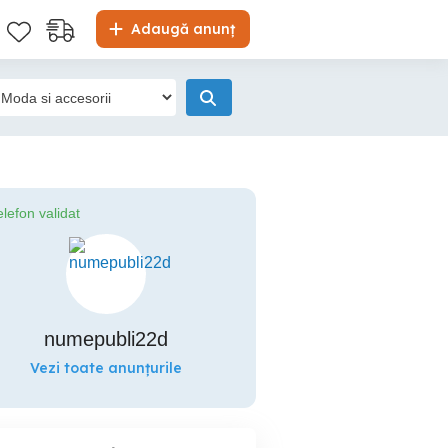
Adaugă anunț
elefon validat
numepubli22d
Vezi toate anunțurile