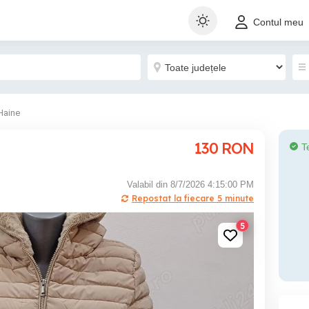
Contul meu
Haine
130
RON
T
Valabil din 8/7/2026 4:15:00 PM
Repostat la fiecare 5 minute
5