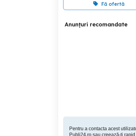
Fă ofertă
Anunțuri recomandate
Set 5 tricouri bărbați la 140
Lei
Sector 1
140 RON
Pentru a contacta acest utilizato
Publi24.ro sau creează-ți rapid