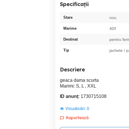
Specificații
Stare
nou
Marime
40/l
Destinat
pentru fem
Tip
jachete / 
Descriere
geaca dama scurta
Marimi: S, L , XXL
ID anunț
: 1730715108
Vizualizări:
0
Raportează