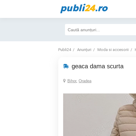
publi
24
.ro
Publi24
Anunțuri
Moda si accesorii
geaca dama scurta
Bihor
,
Oradea