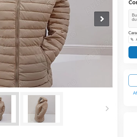
Co
Cara
A
A