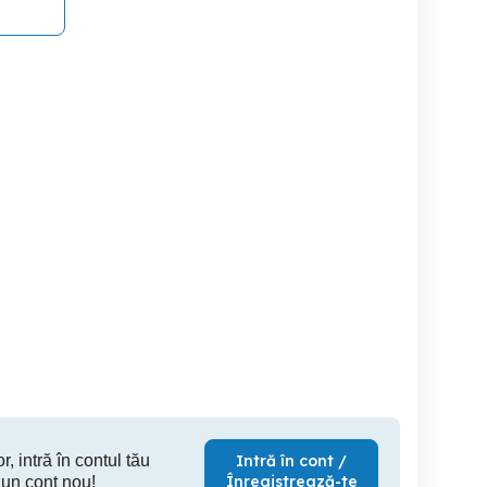
geaca barbati subtire
geaca barbati subtire
Vand roc
Oradea
Oradea
Sann
125 RON
125 RON
1,
r, intră în contul tău
Intră în cont /
Înregistrează-te
 un cont nou!