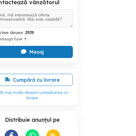
ntactează vânzătorul
ctere rămase:
2939
daugă fișier
?
Mesaj
Cumpără cu livrare
flă mai multe despre cumpărarea cu
livrare
Distribuie anunțul pe