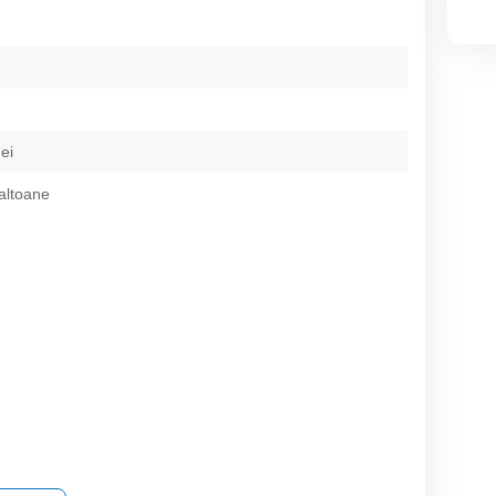
ei
paltoane