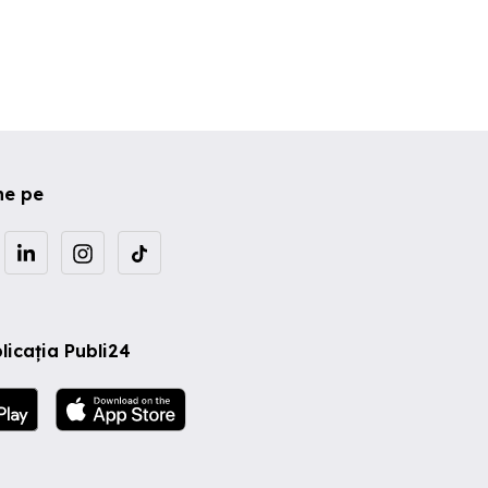
ne pe
licația Publi24