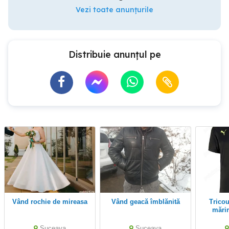
Vezi toate anunțurile
Distribuie anunțul pe
Vând rochie de mireasa
Vând geacă îmblănită
Tricou PUMA SHIRT
mări
Suceava
Suceava