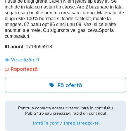
Fusta de blugi grena Calvin Klein jeans tip easy fit. Se
inchide in fata cu nasturi tip capse. Are 2 buzunare in fata
si gaici sau bentite pentru curea sau cordon. Materialul de
blugi este 100% bumbac si foarte catifelat, moale la
atingere. 07 patru opt 86 cinci unu 09. Vezi si celelalte
anunturi ale mele. Cu sigursnta vei gasi ceva.Spor la
cumparaturi.
ID anunț
: 1719696918
Vizualizări:
0
Raportează
Fă ofertă
Pentru a contacta acest utilizator, intră în contul tău
Publi24.ro sau creează-ți rapid un cont nou!
Intră în cont / Înregistrează-te