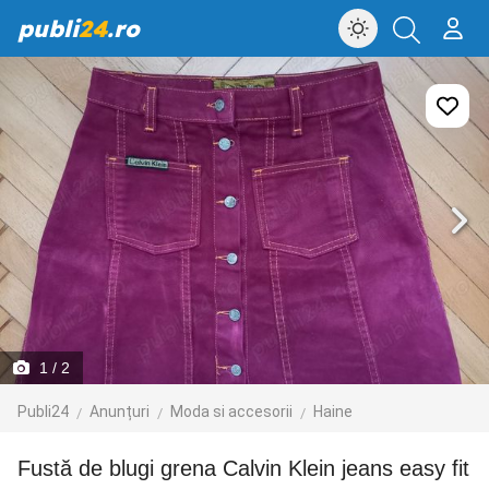
publi
24
.ro
1
/ 2
Publi24
Anunțuri
Moda si accesorii
Haine
Fustă de blugi grena Calvin Klein jeans easy fit