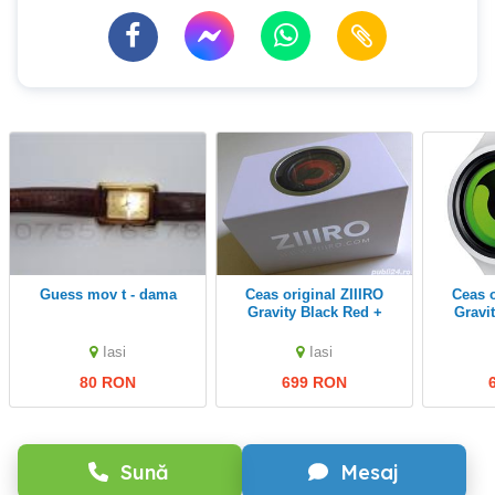
Guess mov t - dama
Ceas original ZIIIRO
Ceas original ZIIIRO
Gravity Black Red +
Gravi
(nou-sigilat)
Green +
Iasi
Iasi
80 RON
699 RON
Sună
Mesaj