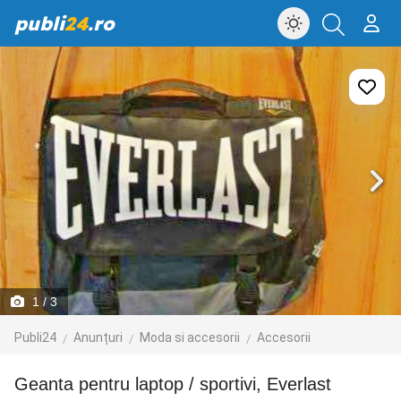
publi
24
.ro
1
/ 3
Publi24
Anunțuri
Moda si accesorii
Accesorii
Geanta pentru laptop / sportivi, Everlast