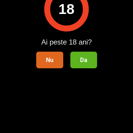
Pentru a contacta acest utilizator, intră în contul tău
18
Publi24.ro sau creează-ți rapid un cont nou!
Intră în cont / Înregistrează-te
Ai peste 18 ani?
Nu
Da