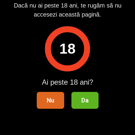
ID anunț
: 1702559524
Dacă nu ai peste 18 ani, te rugăm să nu
accesezi această pagină.
Vizualizări:
0
Raportează
18
Pentru a contacta acest utilizator, intră în contul tău
Publi24.ro sau creează-ți rapid un cont nou!
Intră în cont / Înregistrează-te
Ai peste 18 ani?
Distribuie anunțul pe
Nu
Da