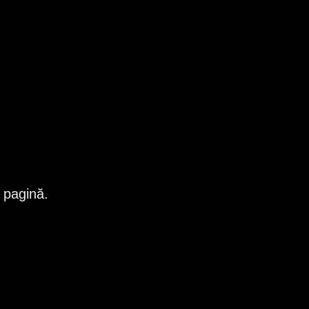
 pagină.