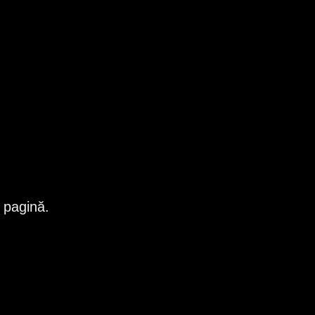
 pagină.