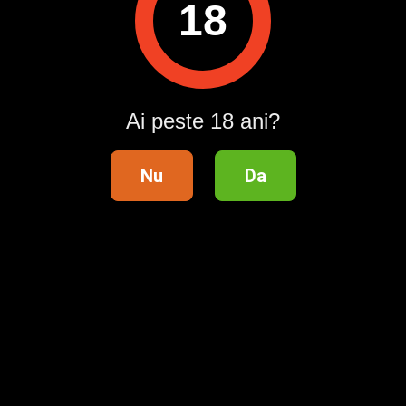
18
Intră în cont / Înregistrează-te
Ai peste 18 ani?
Nu
Da
Telefon validat