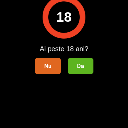
18
Pentru a contacta acest utilizator, intră în contul tău
Publi24.ro sau creează-ți rapid un cont nou!
Intră în cont / Înregistrează-te
Ai peste 18 ani?
Nu
Da