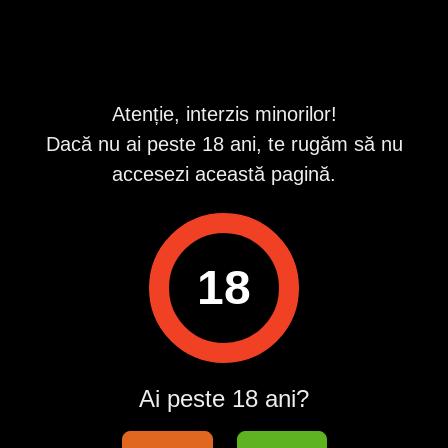
Pentru a contacta acest utilizator, intră în contul tău
Publi24.ro sau creează-ți rapid un cont nou!
Intră în cont / Înregistrează-te
Atenție, interzis minorilor!
Dacă nu ai peste 18 ani, te rugăm să nu
accesezi această pagină.
18
Ai peste 18 ani?