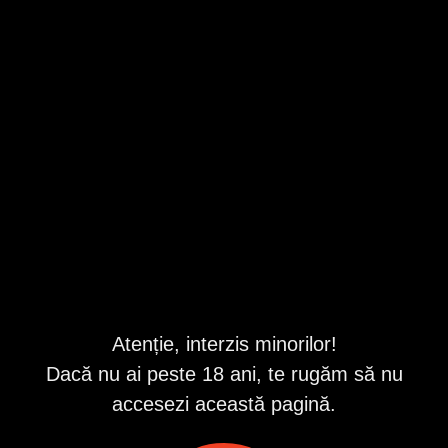
Braila
,
Braila
Valabil din 7/30/2026 11:28:46 AM
Descriere
Bună mă numesc Cătălina am 37 de ani sunt o fire veselă
și prietenoasă în a cărei companie te vei destinde atât cât
dorești cerințele unei întâlniri frumoase sunt
igiena,Discreția și bunul simț din ambele părți. Mă adresez
domnilor care vor o experiență nouă și plăcută.
sunt atentă la dorințele tale, îți ofer servicii de calitate fără
să te grăbesc.
Sunt absolut sigură că timpul petrecut alături de mine îți va
lăsa amintiri plăcute și îți vei dori să mai revii din nou.
pozele sunt 100% reale !
Atenție, interzis minorilor!
Dacă nu ai peste 18 ani, te rugăm să nu
ID anunț
: 1739276724
accesezi această pagină.
Vizualizări:
0