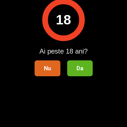
Raportează
18
Pentru a contacta acest utilizator, intră în contul tău
Publi24.ro sau creează-ți rapid un cont nou!
Intră în cont / Înregistrează-te
Ai peste 18 ani?
Nu
Da