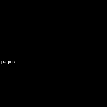
 pagină.