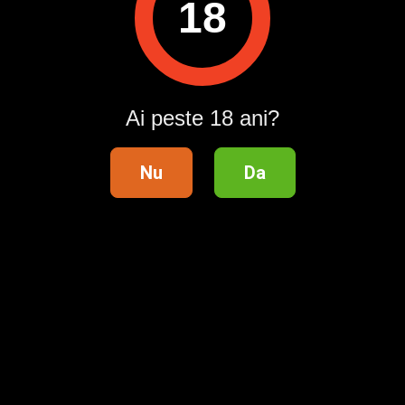
18
Intră în cont / Înregistrează-te
Ai peste 18 ani?
Nu
Da
Telefon validat
Profil verificat