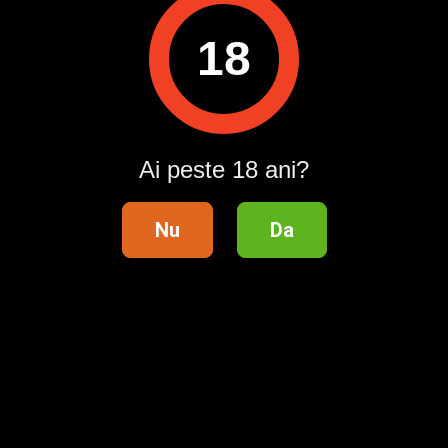
Vizualizări:
0
18
Raportează
Pentru a contacta acest utilizator, intră în contul tău
Publi24.ro sau creează-ți rapid un cont nou!
Ai peste 18 ani?
Intră în cont / Înregistrează-te
Nu
Da