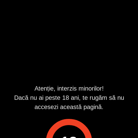
finuta si cu bun simt !
Prahova
,
Ploiesti
Valabil din 8/9/2026 3:20:28 AM
Repostat la fiecare oră
Descriere
Buna băieți! Pentru clipe de neuitat nu ezitați să mă
contactați ! Sunt o bruneta sexy și atenta la detalii ! Pupiciii
ID anunț
: 1777374673
Atenție, interzis minorilor!
Vizualizări:
0
Dacă nu ai peste 18 ani, te rugăm să nu
Raportează
accesezi această pagină.
Pentru a contacta acest utilizator, intră în contul tău
Publi24.ro sau creează-ți rapid un cont nou!