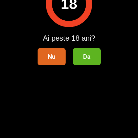
18
Intră în cont / Înregistrează-te
Ai peste 18 ani?
Nu
Da
Telefon validat
Distribuie anunțul pe