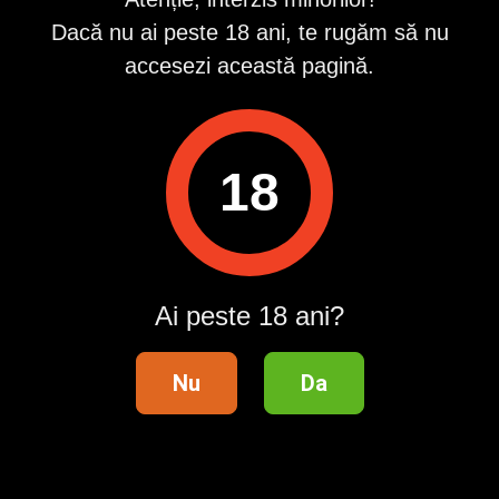
Dacă nu ai peste 18 ani, te rugăm să nu
Raportează
accesezi această pagină.
Pentru a contacta acest utilizator, intră în contul tău
Publi24.ro sau creează-ți rapid un cont nou!
Intră în cont / Înregistrează-te
18
Telefon validat
Ai peste 18 ani?
Distribuie anunțul pe
Nu
Da