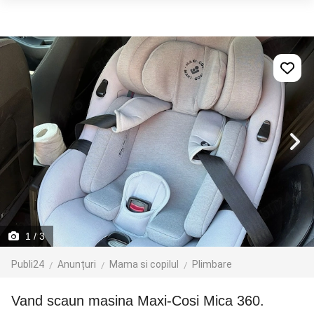
1
/ 3
Publi24
Anunțuri
Mama si copilul
Plimbare
Vand scaun masina Maxi-Cosi Mica 360.