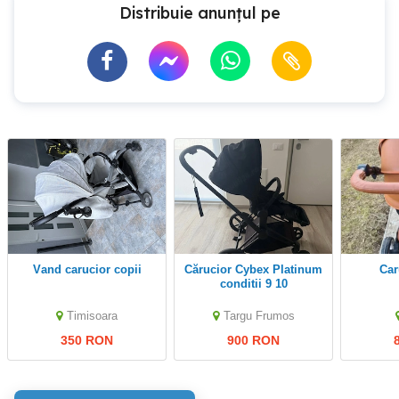
Distribuie anunțul pe
Vand carucior copii
Cărucior Cybex Platinum
C
conditii 9 10
Timisoara
Targu Frumos
350 RON
900 RON