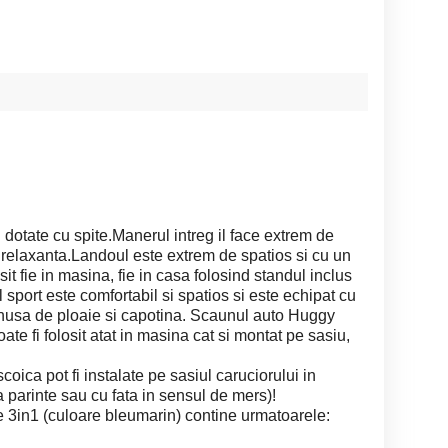
i dotate cu spite.Manerul intreg il face extrem de
relaxanta.Landoul este extrem de spatios si cu un
it fie in masina, fie in casa folosind standul inclus
 sport este comfortabil si spatios si este echipat cu
 husa de ploaie si capotina. Scaunul auto Huggy
ate fi folosit atat in masina cat si montat pe sasiu,
coica pot fi instalate pe sasiul caruciorului in
la parinte sau cu fata in sensul de mers)!
e 3in1 (culoare bleumarin) contine urmatoarele: