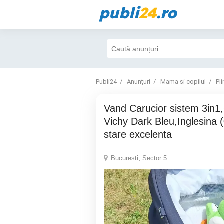
publi
24
.ro
Publi24
Anunțuri
Mama si copilul
Pl
Vand Carucior sistem 3in1,Otutto Deluxe
Vichy Dark Bleu,Inglesina (0
stare excelenta
Bucuresti
,
Sector 5