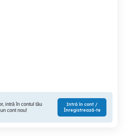
Set cărucior 3in1
carucior copii Stroke
Vand sca
aluminiu
Timisoara
Baia Mare
400 RON
330 RON
6
r, intră în contul tău
Intră în cont /
Înregistrează-te
 un cont nou!