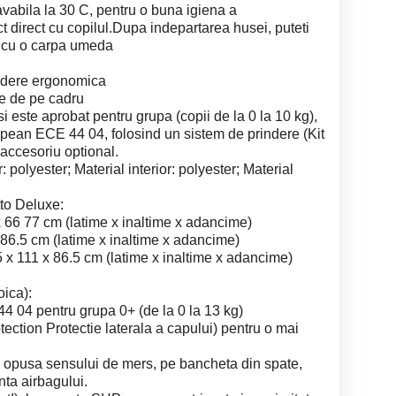
vabila la 30 C, pentru o buna igiena a
t direct cu copilul.Dupa indepartarea husei, puteti
c cu o carpa umeda
indere ergonomica
e de pe cadru
si este aprobat pentru grupa (copii de la 0 la 10 kg),
opean ECE 44 04, folosind un sistem de prindere (Kit
 accesoriu optional.
r: polyester; Material interior: polyester; Material
tto Deluxe:
x 66 77 cm (latime x inaltime x adancime)
 86.5 cm (latime x inaltime x adancime)
 x 111 x 86.5 cm (latime x inaltime x adancime)
ica):
 04 pentru grupa 0+ (de la 0 la 13 kg)
ction Protectie laterala a capului) pentru o mai
ia opusa sensului de mers, pe bancheta din spate,
nta airbagului.