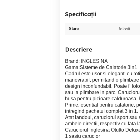
Specificații
Stare
folosit
Descriere
Brand: INGLESINA
Gama:Sisteme de Calatorie 3in1
Cadrul este usor si elegant, cu rot
manevrabil, permitand o plimbare 
design inconfundabil. Poate fi folos
sau la plimbare in parc. Caruciorul
husa pentru picioare calduroasa,
Prime, esential pentru calatorie, po
intregind pachetul complet 3 in 1.
Atat landoul, caruciorul sport sau s
ambele directii, respectiv cu fata 
Caruciorul Inglesina Otutto Delux
1 sasiu carucior