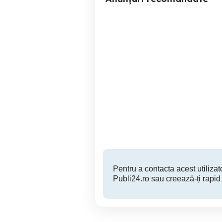
Masinuta electrica de
vanzare!
Sector 2
950 RON
Pentru a contacta acest utilizato
Publi24.ro sau creează-ți rapid