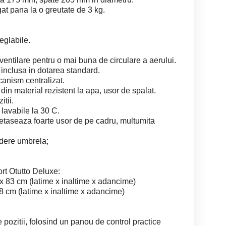
at pana la o greutate de 3 kg.
.
eglabile.
ventilare pentru o mai buna de circulare a aerului.
inclusa in dotarea standard.
canism centralizat.
 din material rezistent la apa, usor de spalat.
itii.
lavabile la 30 C.
etaseaza foarte usor de pe cadru, multumita
idere umbrela;
ort Otutto Deluxe:
x 83 cm (latime x inaltime x adancime)
8 cm (latime x inaltime x adancime)
e pozitii, folosind un panou de control practice