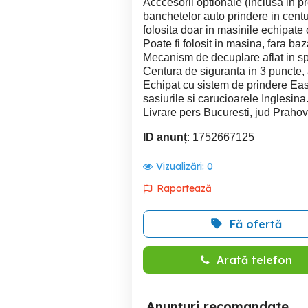
Acccesorii optionale (inclusa in pr
banchetelor auto prindere in cent
folosita doar in masinile echipate 
Poate fi folosit in masina, fara baz
Mecanism de decuplare aflat in sp
Centura de siguranta in 3 puncte, a
Echipat cu sistem de prindere Eas
sasiurile si carucioarele Inglesina
Livrare pers Bucuresti, jud Praho
ID anunț
: 1752667125
Vizualizări:
0
Raportează
Fă ofertă
Arată telefon
Anunțuri recomandate