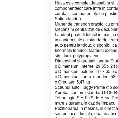
Husa este complet detasabila si la
componentelor care intra in contac
curata si componentele de plasti
Saltea landou
Maner de transport practic, cu pr
Mecansim centralizat de decuplar
Landoul poate fi folosit in masina 
in conformitate cu standardul eur
auto pentru landou), disponibil ca
Informatii tehnice: Material exterio
structura: polypropylene
Dimensiuni si greutati landou Otu
o Dimensiuni interne: 29 35 x 24 
o Dimensiuni externe: 47 x 65.5 x
o Dimensiuni cadru + landou: 58.5
o Greutate: 5,47 kg
Scaunul auto Huggy Prime (tip sco
Aprobat conform standard ECE R44
Tehnologie S.H.P. (Side Head Prote
mare siguranta in caz de impact.
Pozitionarea in masina, in direct
sau pe locul din fata, doar in abse