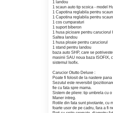
1 landou
1 scaun auto tip scoica - model 
1 Capotina reglabila pentru scaun
1 Capotina reglabila pentru scaun
1 cos cumparaturi
1 suport biberon
1 husa picioare pentru caruciorul
Saltea landou
1 husa ploaie pentru caruciorul
1 stand pentru landou
baza auto SHP, care se potriveste 
masinii SAU noua baza ISOFIX, car
sistemul Isofix.
Carucior Otutto Deluxe :
Poate fi folosit de la nastere pana 
Sezutul este reversibil (pozitionar
fie cu fata spre mama.
Sistem de pliere: tip umbrela cu 
Maner intreg.
Rotile din fata sunt pivotante, cu
foarte usor de pe cadru, fara a fi n
Roti cu spite cromate, diametru f