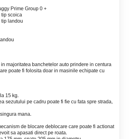
Huggy Prime Group 0 +
 tip scoica
 tip landou
 landou
in majoritatea banchetelor auto prindere in centura
e poate fi folosita doar in masinile echipate cu
la 15 kg.
ea sezutului pe cadru poate fi fie cu fata spre strada,
o singura mana.
 mecanism de blocare deblocare care poate fi actionat
evoit sa apasati direct pe roata.
ata 175 mm, spate 205 mm in diametru.