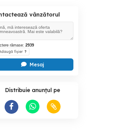
ntactează vânzătorul
ctere rămase:
2939
daugă fișier
?
Mesaj
Distribuie anunțul pe