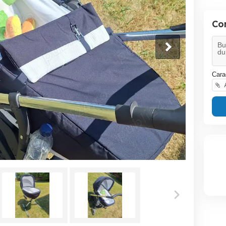
Co
Cara
A