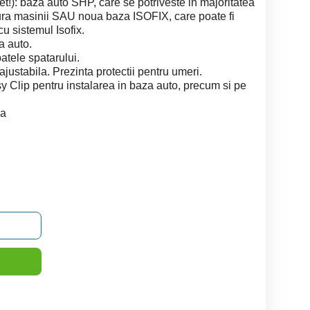
et!): baza auto SHP, care se potriveste in majoritatea
ura masinii SAU noua baza ISOFIX, care poate fi
cu sistemul Isofix.
a auto.
atele spatarului.
justabila. Prezinta protectii pentru umeri.
y Clip pentru instalarea in baza auto, precum si pe
.
va