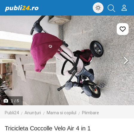
publi
24
.ro
1
/ 5
Publi24
Anunțuri
Mama si copilul
Plimbare
Tricicleta Coccolle Velo Air 4 in 1