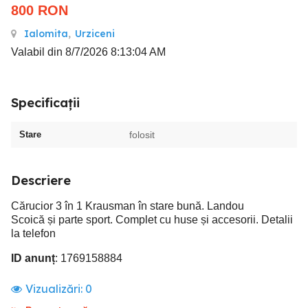
800
RON
Ialomita
,
Urziceni
Valabil din 8/7/2026 8:13:04 AM
Specificații
Stare
folosit
Descriere
Cărucior 3 în 1 Krausman în stare bună. Landou
Scoică și parte sport. Complet cu huse și accesorii. Detalii
la telefon
ID anunț
: 1769158884
Vizualizări:
0