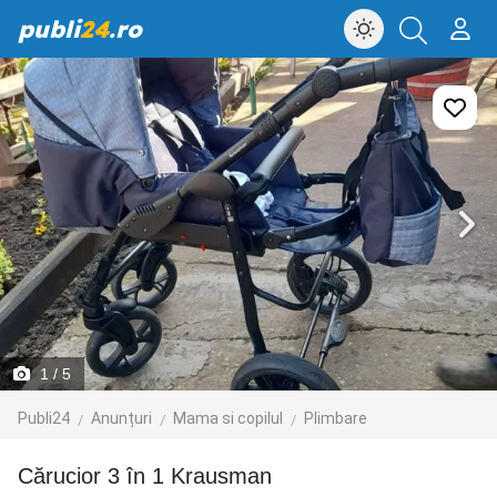
publi
24
.ro
1
/ 5
Publi24
Anunțuri
Mama si copilul
Plimbare
Cărucior 3 în 1 Krausman