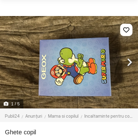
1
/ 5
Publi24
Anunțuri
Mama si copilul
Incaltaminte pentru copii
Ghete copil