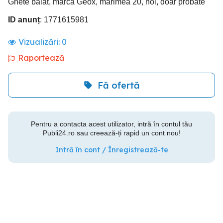
Ghete băiat, marca Geox, mărimea 20, noi, doar probate
ID anunț
: 1771615981
Vizualizări:
0
Raportează
Fă ofertă
Pentru a contacta acest utilizator, intră în contul tău
Publi24.ro sau creează-ți rapid un cont nou!
Intră în cont / Înregistrează-te