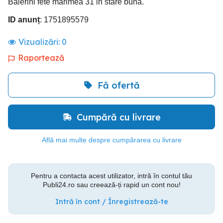
Balerini fete marimea 31 in stare buna.
ID anunț
: 1751895579
Vizualizări:
0
Raportează
Fă ofertă
Cumpără cu livrare
Află mai multe despre cumpărarea cu livrare
Pentru a contacta acest utilizator, intră în contul tău
Publi24.ro sau creează-ți rapid un cont nou!
Intră în cont / Înregistrează-te