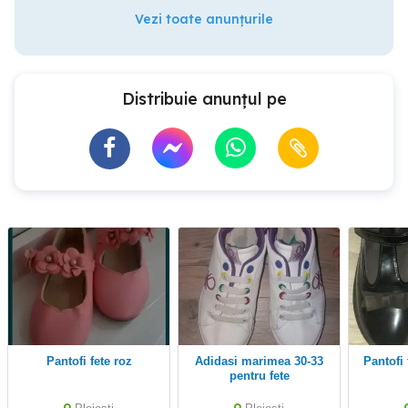
Vezi toate anunțurile
Distribuie anunțul pe
Pantofi fete roz
Adidasi marimea 30-33
Pantof
pentru fete