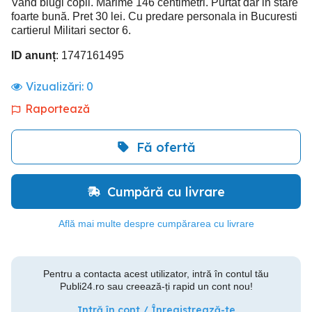
Vand blugi copii. Mărime 146 centimetri. Purtat dar in stare
foarte bună. Pret 30 lei. Cu predare personala in Bucuresti
cartierul Militari sector 6.
ID anunț
: 1747161495
Vizualizări:
0
Raportează
Fă ofertă
Cumpără cu livrare
Află mai multe despre cumpărarea cu livrare
Pentru a contacta acest utilizator, intră în contul tău
Publi24.ro sau creează-ți rapid un cont nou!
Intră în cont / Înregistrează-te