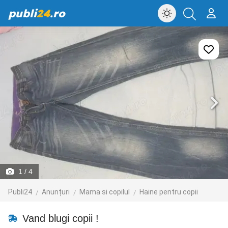
publi
24
.ro
1
/ 4
Publi24
Anunțuri
Mama si copilul
Haine pentru copii
Vand blugi copii !