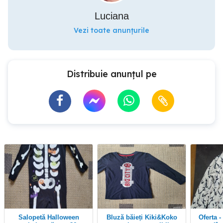
Luciana
Vezi toate anunțurile
Distribuie anunțul pe
Salopetă Halloween
Bluză băieți Kiki&Koko
Oferta - Vand 2 geci din