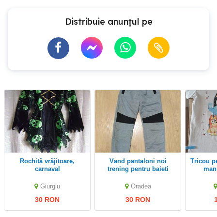
Distribuie anunțul pe
Rochită vrăjitoare,
vand pantaloni noi
Tricou pentru copii pictat
carnaval
trening pentru baieti
manu
Giurgiu
Oradea
30 RON
30 RON