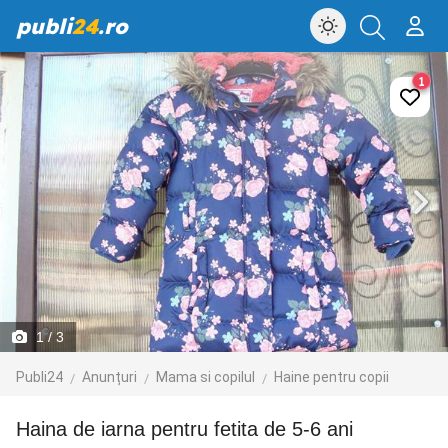
publi
24
.ro
1
1
/ 3
Publi24
Anunțuri
Mama si copilul
Haine pentru copii
Haina de iarna pentru fetita de 5-6 ani