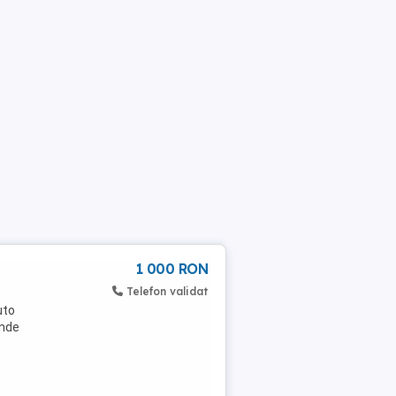
1 000 RON
Telefon validat
uto
inde