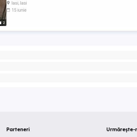
Prezinta ...
Iasi, Iasi
15 iunie
2
Parteneri
Urmărește-