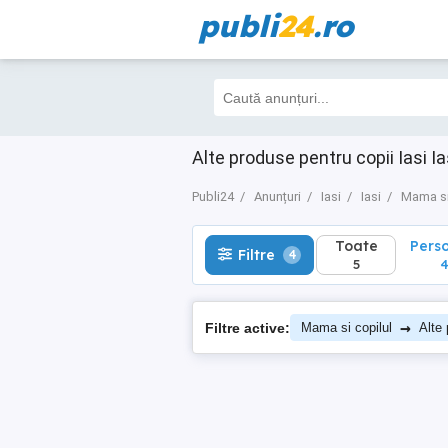
publi
24
.ro
Toate
Perso
Filtre
4
5
4
Alte produse pentru copii Iasi Ia
Publi24
Anunțuri
Iasi
Iasi
Mama si
Toate
Pers
Filtre
4
5
→
Filtre active:
Mama si copilul
Alte 