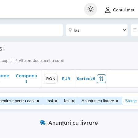
ane
Companii
RON
EUR
Sortează
Contul meu
1
si
 copilul
Alte produse pentru copii
oane
Companii
RON
EUR
Sortează
4
1
produse pentru copii
Iasi
Iasi
Anunțuri cu livrare
Șterge t
Anunțuri cu livrare