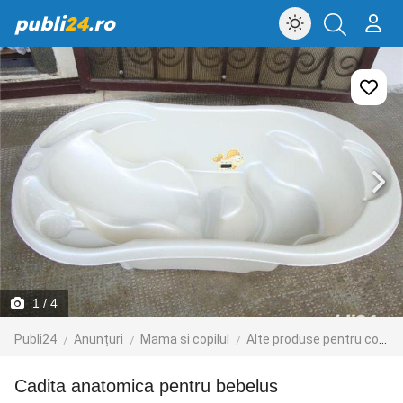
publi
24
.ro
1
/ 4
Publi24
Anunțuri
Mama si copilul
Alte produse pentru copii
Cadita anatomica pentru bebelus