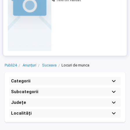
Telefon validat
proaspăt și mixturi asfaltice.Efectuarea
încercărilor de laborator (determinări de
granulometrie, densitate, consistență, ...
Publi24
Anunțuri
Suceava
Locuri de munca
Categorii
Subcategorii
Județe
Localități