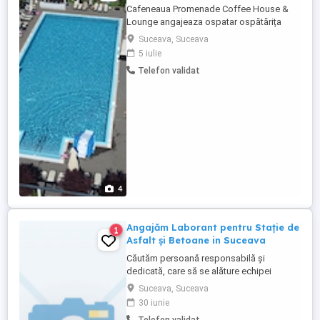
Cafeneaua Promenade Coffee House &
Lounge angajeaza ospatar ospătărița
pentru sezonul de vara. Minim 18 ani.
Suceava, Suceava
Pentru mai multe detalii sunați la numărul
5 iulie
de telefon
Telefon validat
4
Angajăm Laborant pentru Stație de
1
Asfalt și Betoane in Suceava
Căutăm persoană responsabilă și
dedicată, care să se alăture echipei
noastre din cadrul stației de asfalt și
Suceava, Suceava
betoane. Responsabilități principale:
30 iunie
Prelevarea probelor de agregate, beton