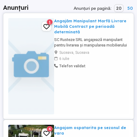
Anunțuri
20
50
Anunțuri pe pagină:
Angajăm Manipulant Marfă Livrare
1
Mobilă Contract pe perioadă
determinată
SC Rusteze SRL angajează manipulant
pentru livrarea și manipularea mobilierului
la domiciliul clienților, pe perioadă
Suceava, Suceava
determinată de 3 luni. Cerințe:
6 iulie
Disponibilitate pentru efort fizic;
Telefon validat
Seriozitate și punctualitate; Capacitate de
lucru în echipă; Experiența constituie un
avantaj, dar nu este obligatorie; Sunt ...
Angajam ospatarita pe sezonul de
4
vara