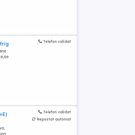
Telefon validat
frig
oane
te,se
Telefon validat
+E)
Repostat automat
vo,
mion