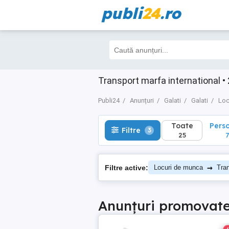
publi
24
.ro
Toate
Perso
Filtre
3
25
7
Transport marfa international • 
Publi24
Anunțuri
Galati
Galati
Loc
Toate
Pers
Filtre
3
25
7
→
Filtre active:
Locuri de munca
Tran
Anunțuri promovat