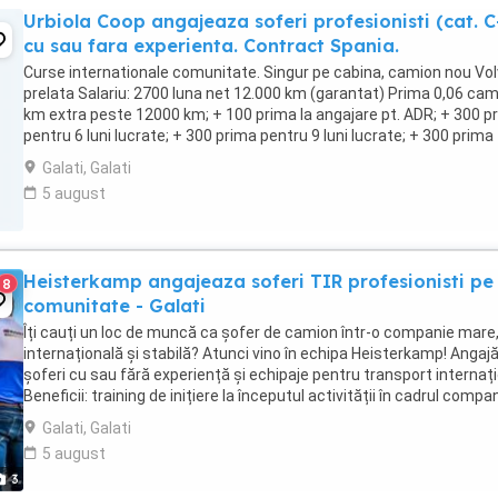
Urbiola Coop angajeaza soferi profesionisti (cat. C
cu sau fara experienta. Contract Spania.
Curse internationale comunitate. Singur pe cabina, camion nou Vol
prelata Salariu: 2700 luna net 12.000 km (garantat) Prima 0,06 ca
km extra peste 12000 km; + 100 prima la angajare pt. ADR; + 300 p
pentru 6 luni lucrate; + 300 prima pentru 9 luni lucrate; + 300 prima
pentru 12 luni lucrate. Cazare, ...
Galati, Galati
5 august
Heisterkamp angajeaza soferi TIR profesionisti pe
8
comunitate - Galati
Îți cauți un loc de muncă ca șofer de camion într-o companie mare
internațională și stabilă? Atunci vino în echipa Heisterkamp! Anga
șoferi cu sau fără experiență și echipaje pentru transport internați
Beneficii: training de inițiere la începutul activității în cadrul compan
training ...
Galati, Galati
5 august
3