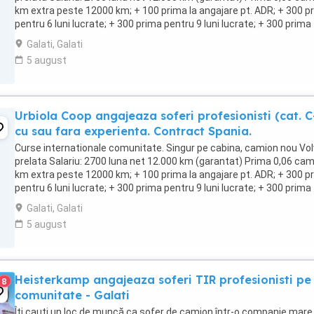
km extra peste 12000 km; + 100 prima la angajare pt. ADR; + 300 p
pentru 6 luni lucrate; + 300 prima pentru 9 luni lucrate; + 300 prima
pentru 12 luni lucrate. Cazare, ...
Galati, Galati
5 august
Urbiola Coop angajeaza soferi profesionisti (cat. C
cu sau fara experienta. Contract Spania.
Curse internationale comunitate. Singur pe cabina, camion nou Vol
prelata Salariu: 2700 luna net 12.000 km (garantat) Prima 0,06 ca
km extra peste 12000 km; + 100 prima la angajare pt. ADR; + 300 p
pentru 6 luni lucrate; + 300 prima pentru 9 luni lucrate; + 300 prima
pentru 12 luni lucrate. Cazare, ...
Galati, Galati
5 august
Heisterkamp angajeaza soferi TIR profesionisti pe
8
comunitate - Galati
Îți cauți un loc de muncă ca șofer de camion într-o companie mare