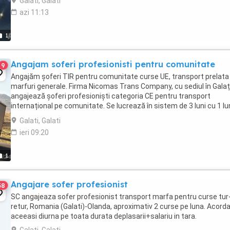
Galati, Galati
azi 11:13
1
Angajam soferi profesionisti pentru comunitate
9
Angajăm șoferi TIR pentru comunitate curse UE, transport prelata
marfuri generale. Firma Nicomas Trans Company, cu sediul în Galați
angajează șoferi profesioniști categoria CE pentru transport
internațional pe comunitate. Se lucrează în sistem de 3 luni cu 1 l
acasă sau 2 luni cu 2 saptamâni ...
Galati, Galati
ieri 09:20
1
Angajare sofer profesionist
38
SC angajeaza sofer profesionist transport marfa pentru curse tur
retur, Romania (Galati)-Olanda, aproximativ 2 curse pe luna. Acor
aceeasi diurna pe toata durata deplasarii+salariu in tara.