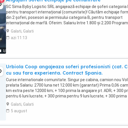
69
SC Sima Byby Logistic SRL angajează echipaje de șoferi categoria
pentru transport internațional (comunitate)! Căutăm echipaje fo
din 2 șoferi, posesori ai permisului categoria B, pentru transport
internațional de marfă. Oferim: Salariu între 1.800 și 2.200 Program
luni plecați 2 săptămâni ...
Galati, Galati
azi 11:13
1
Urbiola Coop angajeaza soferi profesionisti (cat. C
cu sau fara experienta. Contract Spania.
Curse internationale comunitate. Singur pe cabina, camion nou Vol
prelata Salariu: 2700 luna net 12.000 km (garantat) Prima 0,06 ca
km extra peste 12000 km; + 100 prima la angajare pt. ADR; + 300 p
pentru 6 luni lucrate; + 300 prima pentru 9 luni lucrate; + 300 prima
pentru 12 luni lucrate. Cazare, ...
Galati, Galati
5 august