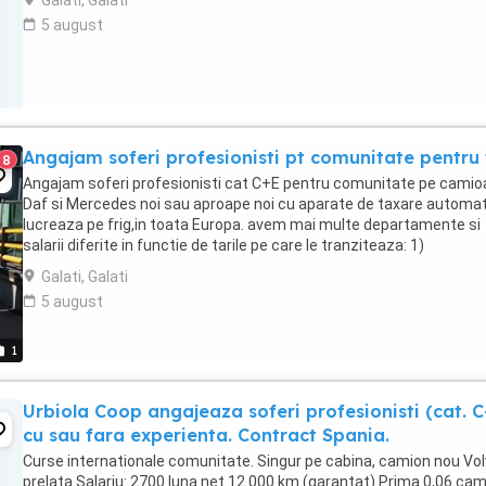
Galati, Galati
5 august
Angajam soferi profesionisti pt comunitate pentru 
8
Angajam soferi profesionisti cat C+E pentru comunitate pe cami
Daf si Mercedes noi sau aproape noi cu aparate de taxare automa
lucreaza pe frig,in toata Europa. avem mai multe departamente si
salarii diferite in functie de tarile pe care le tranziteaza: 1)
Departament DK - UK,BE,NL,F,D,PL,CZ,RO,H,IT. ...
Galati, Galati
5 august
1
Urbiola Coop angajeaza soferi profesionisti (cat. C
cu sau fara experienta. Contract Spania.
Curse internationale comunitate. Singur pe cabina, camion nou Vol
prelata Salariu: 2700 luna net 12.000 km (garantat) Prima 0,06 ca