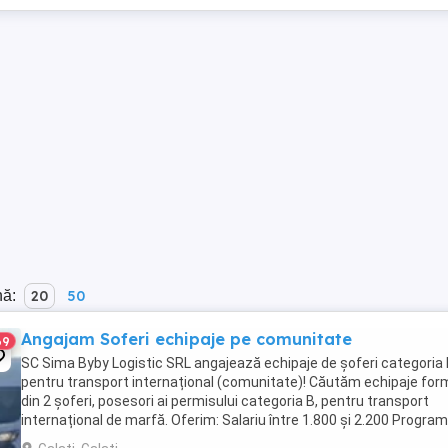
nă:
20
50
Angajam Soferi echipaje pe comunitate
69
SC Sima Byby Logistic SRL angajează echipaje de șoferi categoria
pentru transport internațional (comunitate)! Căutăm echipaje fo
din 2 șoferi, posesori ai permisului categoria B, pentru transport
internațional de marfă. Oferim: Salariu între 1.800 și 2.200 Program
luni plecați 2 săptămâni ...