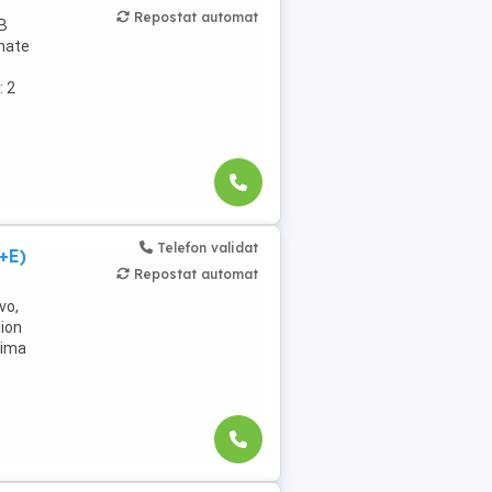
Repostat automat
 B
rmate
: 2
Telefon validat
+E)
Repostat automat
vo,
mion
rima