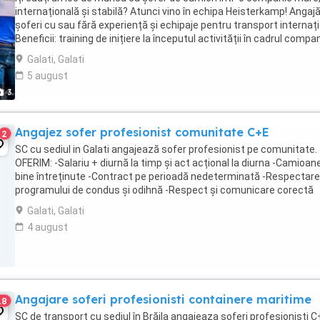
internațională și stabilă? Atunci vino în echipa Heisterkamp! Anga
șoferi cu sau fără experiență și echipaje pentru transport internați
Beneficii: training de inițiere la începutul activității în cadrul compan
training ...
Galati, Galati
5 august
3
Angajez sofer profesionist comunitate C+E
2
SC cu sediul in Galati angajează sofer profesionist pe comunitate.
OFERIM: -Salariu + diurnă la timp și act acțional la diurna -Camioan
bine întreținute -Contract pe perioadă nedeterminată -Respectar
programului de condus și odihnă -Respect și comunicare corectă
CERINȚE: -Experiență minimă pe ...
Galati, Galati
4 august
Angajare soferi profesionisti containere maritime
18
SC de transport cu sediul în Brăila angajeaza șoferi profesioniști 