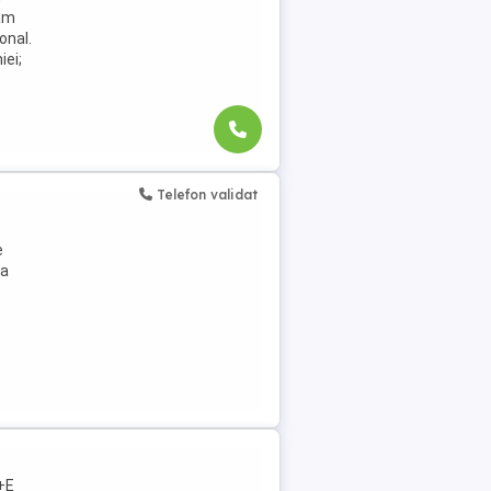
jăm
onal.
iei;
Telefon validat
e
ea
C+E