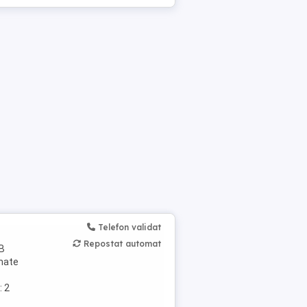
Telefon validat
Repostat automat
 B
rmate
: 2