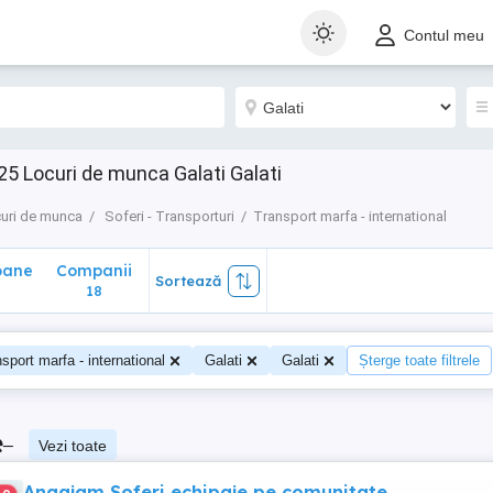
ane
Companii
Sortează
Contul meu
18
25 Locuri de munca Galati Galati
uri de munca
Soferi - Transporturi
Transport marfa - international
oane
Companii
Sortează
18
sport marfa - international
Galati
Galati
Șterge toate filtrele
e
–
Vezi toate
Angajam Soferi echipaje pe comunitate