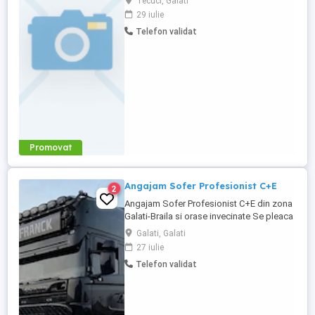
Tecuci, Galati
munca România. Detalii: camion prelata
29 iulie
coilmude,(bobine metalice). Cursele sunt:
Telefon validat
Plecare din Belgia, luni dimineața cu
revenire vineri in același punct de unde ați
plecat. Se oferă cazare ...
Promovat
Angajam Sofer Profesionist C+E
2
Angajam Sofer Profesionist C+E din zona
Galati-Braila si orase invecinate Se pleaca
cu camionul din tara si se intoarce cu
Galati, Galati
camionul(camionul nu se schimba) Se
27 iulie
lucreaza la Prelata pe Europa + uneori
Telefon validat
UK(merge pe UK doar cine are experienta)
Se plateste extra +100 Euro intrare in UK,
pentru cine merge in ...