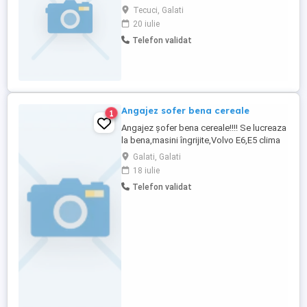
( Circa 40 km de Frankfurt) Companie de
Tecuci, Galati
transport din zona Frankfurt caută șoferi
20 iulie
de camion categoria CE pentru ansamblu
Telefon validat
de 40 de tone. Contract de muncă german
Linii fixe și curse stabile Se oferă cazare
Salariu ...
Angajez sofer bena cereale
1
Angajez șofer bena cereale!!!! Se lucreaza
la bena,masini îngrijite,Volvo E6,E5 clima
de staționare... Salariu îl discutăm !!!
Galati, Galati
Cerințe Permis C E. Mai multe detalii putem
18 iulie
discuta la telefon! ...
Telefon validat