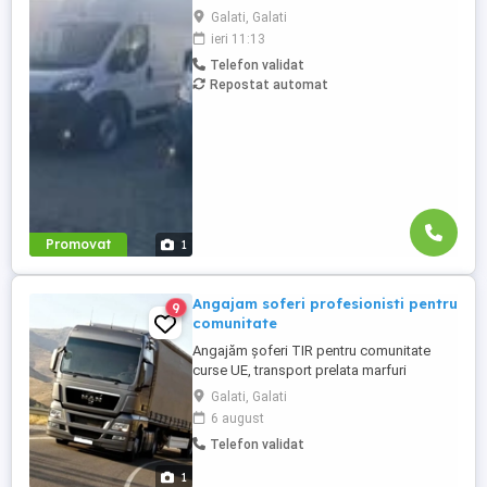
transport internațional (comunitate)!
Galati, Galati
Căutăm echipaje formate din 2 șoferi,
ieri 11:13
posesori ai permisului categoria B, pentru
Telefon validat
transport internațional de marfă. Oferim:
Repostat automat
Salariu între 1.800 și 2.200 Program: 2 luni
plecați 2 săptămâni ...
Promovat
1
Angajam soferi profesionisti pentru
9
comunitate
Angajăm șoferi TIR pentru comunitate
curse UE, transport prelata marfuri
generale. Firma Nicomas Trans Company,
Galati, Galati
cu sediul în Galați, angajează șoferi
6 august
profesioniști categoria CE pentru
Telefon validat
transport internațional pe comunitate. Se
lucrează în sistem de 3 luni cu 1 lună
1