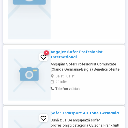
nedeterminata. Plata ...
Angajez Sofer Profesionist
3
International
Angajăm Șofer Profesionist Comunitate
(Olanda Germania-Belgia) Beneficii oferite:
Diurna 90 de euro plus salariul pe țară plus
Galati, Galati
bonusuri. Salariu 3300-3400 de euro
20 iulie
Program de lucru: 6 săptămâni la muncă 3
Telefon validat
săptămâni acasă Garaj propriu cu toate
utilitățile incluse, unde se efectuează
pauza săptămânală Cerințe: Permis ...
Șofer Transport 40 Tone Germania
Bună ziua Se angajează șoferi
profesioniști categoria CE zona Frankfurt!