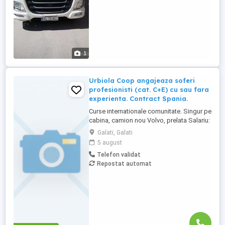
1
Urbiola Coop angajeaza soferi
profesionisti (cat. C+E) cu sau fara
experienta. Contract Spania.
Curse internationale comunitate. Singur pe
cabina, camion nou Volvo, prelata Salariu:
2700 luna net 12.000 km (garantat) Prima
Galati, Galati
0,06 camion km extra peste 12000 km; +
5 august
100 prima la angajare pt. ADR; + 300 prima
Telefon validat
pentru 6 luni lucrate; + 300 prima pentru 9
Repostat automat
luni lucrate; + 300 prima pentru 12 luni
lucrate. Cazare, ...