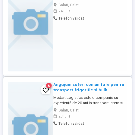
comunitate. OFERIM: DIURNA + SALARIU
Galati, Galati
PE TARA+BONUSURI CAMIOANE
24 iulie
ÎNGRIJITE EURO6 CU APARATE DE
Telefon validat
TAXARE AUTOMATE TRANSPORT
ASIGURAT DE FIRMA CU AUTO SAU
AVION TELEFON DE SERVICIU CU MIN. ȘI
INTERNET PLATA INTOTDEAUNA LA TIMP
OFERIM ...
Angajam soferi comunitate pentru
6
transport frigorific si bulk
Medart Logistics este o companie cu
experiență de 20 ani in transport Intern si
International Cerințe minime: - Experiență
Galati, Galati
în transport internațional, - Disponibilitate
23 iulie
de lucru în Europa: 4,6,8,10,12 saptamani,
Telefon validat
dar și alte variante stabilite de comun
acord. Oferim: Contract pe durata