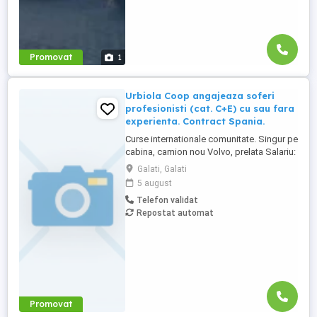
Promovat
1
Urbiola Coop angajeaza soferi
profesionisti (cat. C+E) cu sau fara
experienta. Contract Spania.
Curse internationale comunitate. Singur pe
cabina, camion nou Volvo, prelata Salariu:
2700 luna net 12.000 km (garantat) Prima
Galati, Galati
0,06 camion km extra peste 12000 km; +
5 august
100 prima la angajare pt. ADR; + 300 prima
Telefon validat
pentru 6 luni lucrate; + 300 prima pentru 9
Repostat automat
luni lucrate; + 300 prima pentru 12 luni
lucrate. Cazare, ...
Promovat