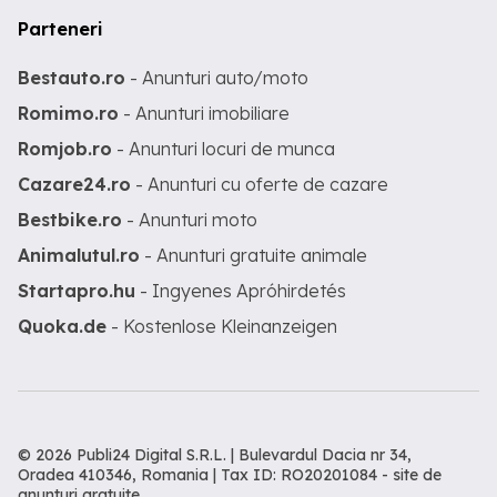
Parteneri
Bestauto.ro
- Anunturi auto/moto
Romimo.ro
- Anunturi imobiliare
Romjob.ro
- Anunturi locuri de munca
Cazare24.ro
- Anunturi cu oferte de cazare
Bestbike.ro
- Anunturi moto
Animalutul.ro
- Anunturi gratuite animale
Startapro.hu
- Ingyenes Apróhirdetés
Quoka.de
- Kostenlose Kleinanzeigen
© 2026 Publi24 Digital S.R.L. | Bulevardul Dacia nr 34,
Oradea 410346, Romania | Tax ID: RO20201084 -
site de
anunturi gratuite