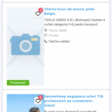
Oferta locuri de munca ,șofer
5
Belgia
TESLIC CARGO S.R.L (Botoșani) Cautam 4
soferi categoria C+E pentru transport
comunitate. (BENELUX ) Contract de
Tecuci, Galati
munca România. Detalii: camion prelata
29 iulie
coilmude,(bobine metalice). Cursele sunt:
Telefon validat
Plecare din Belgia, luni dimineața cu
revenire vineri in același punct de unde ați
plecat. Se oferă cazare ...
Promovat
Heisterkamp angajeaza soferi TIR
8
profesionisti pe comunitate -
Galati
Îți cauți un loc de muncă ca șofer de