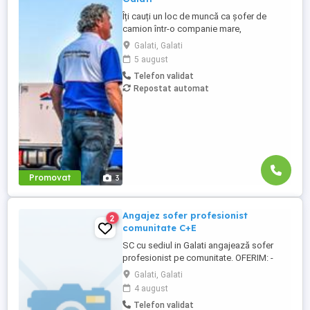
Îți cauți un loc de muncă ca șofer de
camion într-o companie mare,
internațională și stabilă? Atunci vino în
Galati, Galati
echipa Heisterkamp! Angajăm șoferi cu
5 august
sau fără experiență și echipaje pentru
Telefon validat
transport internațional. Beneficii: training
Repostat automat
de inițiere la începutul activității în cadrul
companiei; training ...
Promovat
3
Angajez sofer profesionist
2
comunitate C+E
SC cu sediul in Galati angajează sofer
profesionist pe comunitate. OFERIM: -
Salariu + diurnă la timp și act acțional la
Galati, Galati
diurna -Camioane bine întreținute -
4 august
Contract pe perioadă nedeterminată -
Telefon validat
Respectarea programului de condus și