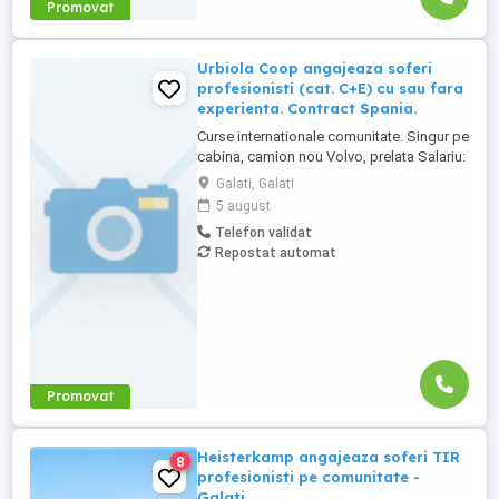
Promovat
Urbiola Coop angajeaza soferi
profesionisti (cat. C+E) cu sau fara
experienta. Contract Spania.
Curse internationale comunitate. Singur pe
cabina, camion nou Volvo, prelata Salariu:
2700 luna net 12.000 km (garantat) Prima
Galati, Galati
0,06 camion km extra peste 12000 km; +
5 august
100 prima la angajare pt. ADR; + 300 prima
Telefon validat
pentru 6 luni lucrate; + 300 prima pentru 9
Repostat automat
luni lucrate; + 300 prima pentru 12 luni
lucrate. Cazare, ...
Promovat
Heisterkamp angajeaza soferi TIR
8
profesionisti pe comunitate -
Galati