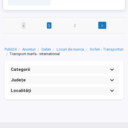
›
‹
1
2
Publi24
Anunțuri
Galati
Locuri de munca
Soferi - Transporturi
Transport marfa - international
Categorii
Județe
Localități