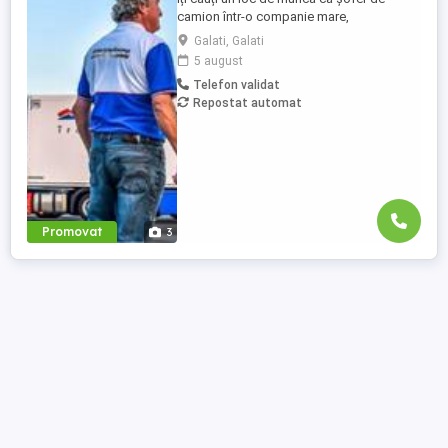
camion într-o companie mare,
internațională și stabilă? Atunci vino în
Galati, Galati
echipa Heisterkamp! Angajăm șoferi cu
5 august
sau fără experiență și echipaje pentru
Telefon validat
transport internațional. Beneficii: training
Repostat automat
de inițiere la începutul activității în cadrul
companiei; training ...
Promovat
3