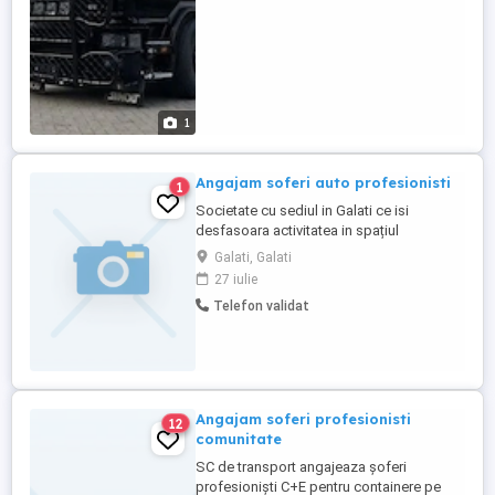
1
Angajam soferi auto profesionisti
1
Societate cu sediul in Galati ce isi
desfasoara activitatea in spațiul
comunitar angajează pe perioada
Galati, Galati
nedeterminata soferi profesionisti-CE .
27 iulie
Perioada lucru :stabilita de comun acord
Telefon validat
Decontarea fisei medicale si a
transportului pana & de la masina
Salarizare : de la 80 diurna + salariu pe
tara ...
Angajam soferi profesionisti
12
comunitate
SC de transport angajeaza șoferi
profesioniști C+E pentru containere pe