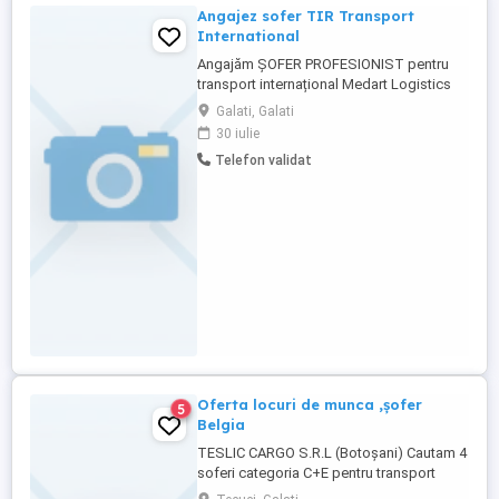
Angajez sofer TIR Transport
International
Angajăm ȘOFER PROFESIONIST pentru
transport internațional Medart Logistics
Medart Logistics este o companie
Galati, Galati
românească cu o experiență de peste 20
30 iulie
de ani în domeniul transportului intern și
Telefon validat
internațional. Căutăm șoferi serioși și
responsabili pentru curse internaționale.
Cerințe minime: Permis ...
Oferta locuri de munca ,șofer
5
Belgia
TESLIC CARGO S.R.L (Botoșani) Cautam 4
soferi categoria C+E pentru transport
comunitate. (BENELUX ) Contract de