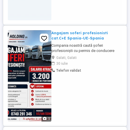
Angajam soferi profesionisti
cat.C+E Spania-UE-Spania
Compania noastră caută șoferi
profesioniști cu permis de conducere
categoria C+E pentru transport rutier pe
Galati, Galati
ruta Spania-UE-Spania. Candidatul ideal
30 iulie
va avea experiență relevantă în transportul
Telefon validat
internațional și va demonstra
responsabilitate, punctualitate și
respectarea normelor de circulație.
**Responsabilități:** * ...
1