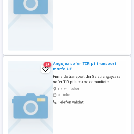
odihnă -Respect și comunicare corectă
CERINȚE: -Experiență minimă pe ...
Angajez sofer TIR pt transport
16
marfa UE
Firma de transport din Galati angajeaza
sofer TIR pt lucru pe comunitate.
Departamentul 1 86 euro zi+salariu RO pt
Galati, Galati
Departament:DK, Suedia, Germania,
31 iulie
Austria, Italia, Franta, Spania, Portugalia,
Telefon validat
Belgia, Olanda,Polonia etc. Departamentul
2 87.5 euro zi+salariu RO pt Departament:
UK, Suedia, germania, Austria, ...