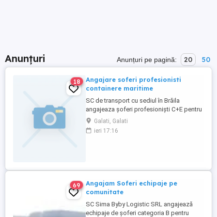
Anunțuri
20
50
Anunțuri pe pagină:
Angajare soferi profesionisti
18
containere maritime
SC de transport cu sediul în Brăila
angajeaza șoferi profesioniști C+E pentru
containere pe comunitate. OFERIM:
Galati, Galati
DIURNA + SALARIU PE TARA+BONUSURI
ieri 17:16
CAMIOANE ÎNGRIJITE EURO6 CU APARATE
DE TAXARE AUTOMATE TRANSPORT
ASIGURAT DE FIRMA CU AUTO SAU
AVION TELEFON DE SERVICIU CU MIN. ȘI
INTERNET PERIOADA ...
Angajam Soferi echipaje pe
69
comunitate
SC Sima Byby Logistic SRL angajează
echipaje de șoferi categoria B pentru