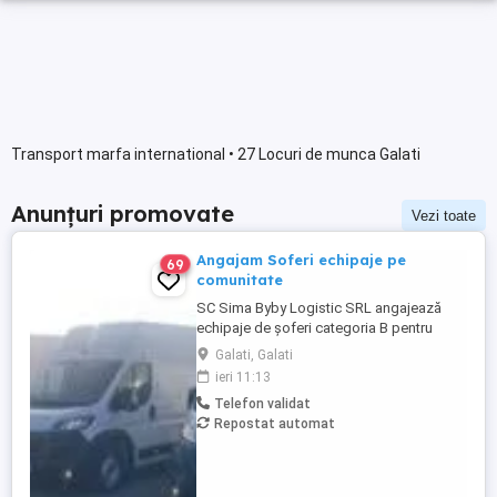
Transport marfa international • 27 Locuri de munca Galati
Anunțuri promovate
Vezi toate
Angajam Soferi echipaje pe
69
comunitate
SC Sima Byby Logistic SRL angajează
echipaje de șoferi categoria B pentru
transport internațional (comunitate)!
Galati, Galati
Căutăm echipaje formate din 2 șoferi,
ieri 11:13
posesori ai permisului categoria B, pentru
Telefon validat
transport internațional de marfă. Oferim:
Repostat automat
Salariu între 1.800 și 2.200 Program: 2 luni
plecați 2 săptămâni ...