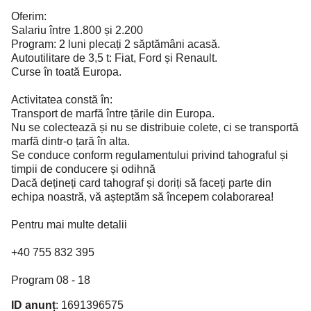
Oferim:
Salariu între 1.800 și 2.200
Program: 2 luni plecați 2 săptămâni acasă.
Autoutilitare de 3,5 t: Fiat, Ford și Renault.
Curse în toată Europa.
Activitatea constă în:
Transport de marfă între țările din Europa.
Nu se colectează și nu se distribuie colete, ci se transportă
marfă dintr-o țară în alta.
Se conduce conform regulamentului privind tahograful și
timpii de conducere și odihnă
Dacă dețineți card tahograf și doriți să faceți parte din
echipa noastră, vă așteptăm să începem colaborarea!
Pentru mai multe detalii
+40 755 832 395
Program 08 - 18
ID anunț
: 1691396575