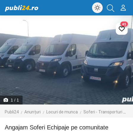
publi
24
.ro
45
1
/ 1
Publi24
Anunțuri
Locuri de munca
Soferi - Transporturi
Tr
Angajam Soferi Echipaje pe comunitate