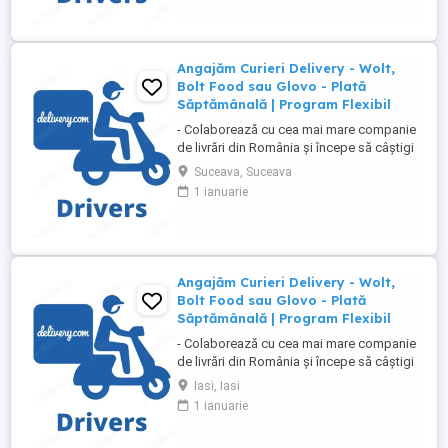
cu acces la internet - Ce oferim: Plată
săptămânală, fără întârzieri Bonusuri
atractive ...
Angajăm Curieri Delivery - Wolt,
Bolt Food sau Glovo - Plată
Săptămânală | Program Flexibil
- Colaborează cu cea mai mare companie
de livrări din România și începe să câștigi
rapid! - Cerințe: Minim 18 ani Mijloc de
Suceava, Suceava
transport propriu (mașină, scuter,
1 ianuarie
motocicletă sau bicicletă) Telefon mobil
cu acces la internet - Ce oferim: Plată
săptămânală, fără întârzieri Bonusuri
atractive ...
Angajăm Curieri Delivery - Wolt,
Bolt Food sau Glovo - Plată
Săptămânală | Program Flexibil
- Colaborează cu cea mai mare companie
de livrări din România și începe să câștigi
rapid! - Cerințe: Minim 18 ani Mijloc de
Iasi, Iasi
transport propriu (mașină, scuter,
1 ianuarie
motocicletă sau bicicletă) Telefon mobil
cu acces la internet - Ce oferim: Plată