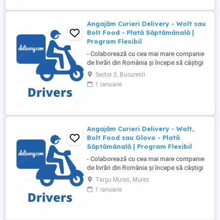
săptămânală, fără întârzieri Bonusuri
atractive ...
Angajăm Curieri Delivery - Wolt sau
Bolt Food - Plată Săptămânală |
Program Flexibil
- Colaborează cu cea mai mare companie
de livrări din România și începe să câștigi
rapid! - Cerințe: Minim 18 ani Mijloc de
Sector 2, Bucuresti
transport propriu (mașină, scuter,
1 ianuarie
motocicletă sau bicicletă) Telefon mobil
cu acces la internet - Ce oferim: Plată
săptămânală, fără întârzieri Bonusuri
atractive ...
Angajăm Curieri Delivery - Wolt,
Bolt Food sau Glovo - Plată
Săptămânală | Program Flexibil
- Colaborează cu cea mai mare companie
de livrări din România și începe să câștigi
rapid! - Cerințe: Minim 18 ani Mijloc de
Targu Mures, Mures
transport propriu (mașină, scuter,
1 ianuarie
motocicletă sau bicicletă) Telefon mobil
cu acces la internet - Ce oferim: Plată
săptămânală, fără întârzieri Bonusuri