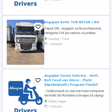
motocicletă sau bicicletă) Telefon mobil
cu acces la internet - Ce oferim: Plată
săptămânală, fără întârzieri Bonusuri
atractive ...
Angajam Sofer TUR-RETUR + RO
Tepiul SRL: angajam sofer profesionist,
categoria C+E pe camion cu prelata
pentru curse tur-retur. Angajam si sofer
Sacalaz, Timis
pentru curse interne local, categoria B+C.
1 ianuarie
Mai multe detalii la Telefon:
Angajăm Curieri Delivery - Wolt,
Bolt Food sau Glovo - Plată
Săptămânală | Program Flexibil
- Colaborează cu cea mai mare companie
de livrări din România și începe să câștigi
rapid! - Cerințe: Minim 18 ani Mijloc de
Pitesti, Arges
transport propriu (mașină, scuter,
1 ianuarie
motocicletă sau bicicletă) Telefon mobil