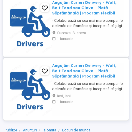
Angajăm Curieri Delivery - Wolt,
Bolt Food sau Glovo - Plată
Săptămânală | Program Flexibil
- Colaborează cu cea mai mare companie
de livrări din România și începe să câștigi
rapid! - Cerințe: Minim 18 ani Mijloc de
Suceava, Suceava
transport propriu (mașină, scuter,
1 ianuarie
motocicletă sau bicicletă) Telefon mobil
cu acces la internet - Ce oferim: Plată
săptămânală, fără întârzieri Bonusuri
atractive ...
Angajăm Curieri Delivery - Wolt,
Bolt Food sau Glovo - Plată
Săptămânală | Program Flexibil
- Colaborează cu cea mai mare companie
de livrări din România și începe să câștigi
rapid! - Cerințe: Minim 18 ani Mijloc de
Iasi, Iasi
transport propriu (mașină, scuter,
1 ianuarie
motocicletă sau bicicletă) Telefon mobil
cu acces la internet - Ce oferim: Plată
săptămânală, fără întârzieri Bonusuri
atractive ...
Publi24
Anunțuri
Ialomita
Locuri de munca