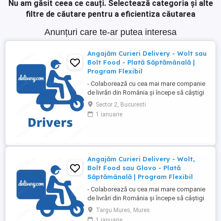
Nu am găsit ceea ce cauți.
Selectează categoria și alte
filtre de căutare pentru a eficientiza căutarea
Anunțuri care te-ar putea interesa
Angajăm Curieri Delivery - Wolt sau
Bolt Food - Plată Săptămânală |
Program Flexibil
- Colaborează cu cea mai mare companie
de livrări din România și începe să câștigi
rapid! - Cerințe: Minim 18 ani Mijloc de
Sector 2, Bucuresti
transport propriu (mașină, scuter,
1 ianuarie
motocicletă sau bicicletă) Telefon mobil
cu acces la internet - Ce oferim: Plată
săptămânală, fără întârzieri Bonusuri
atractive ...
Angajăm Curieri Delivery - Wolt,
Bolt Food sau Glovo - Plată
Săptămânală | Program Flexibil
- Colaborează cu cea mai mare companie
de livrări din România și începe să câștigi
rapid! - Cerințe: Minim 18 ani Mijloc de
Targu Mures, Mures
transport propriu (mașină, scuter,
1 ianuarie