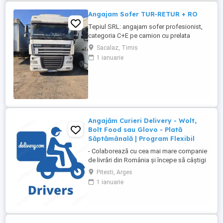
atractive ...
Angajam Sofer TUR-RETUR + RO
Tepiul SRL: angajam sofer profesionist,
categoria C+E pe camion cu prelata
pentru curse tur-retur. Angajam si sofer
Sacalaz, Timis
pentru curse interne local, categoria B+C.
1 ianuarie
Mai multe detalii la Telefon:
Angajăm Curieri Delivery - Wolt,
Bolt Food sau Glovo - Plată
Săptămânală | Program Flexibil
- Colaborează cu cea mai mare companie
de livrări din România și începe să câștigi
rapid! - Cerințe: Minim 18 ani Mijloc de
Pitesti, Arges
transport propriu (mașină, scuter,
1 ianuarie
motocicletă sau bicicletă) Telefon mobil
cu acces la internet - Ce oferim: Plată
săptămânală, fără întârzieri Bonusuri
atractive ...