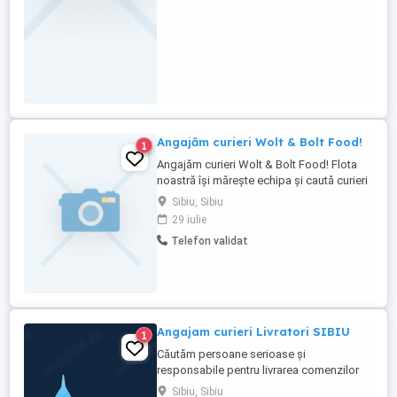
Angajăm curieri Wolt & Bolt Food!
1
Angajăm curieri Wolt & Bolt Food! Flota
noastră își mărește echipa și caută curieri
cu propriul mijloc de transport (mașină,
Sibiu, Sibiu
scuter, motocicletă sau bicicletă). Ce
29 iulie
oferim: Colaborare 100% legală.
Telefon validat
Seriozitate și transparență pe tot
parcursul colaborării. Program flexibil
lucrezi când dorești. ...
Angajam curieri Livratori SIBIU
1
Căutăm persoane serioase și
responsabile pentru livrarea comenzilor
prin platformele Bolt Food, Wolt și Glovo
Sibiu, Sibiu