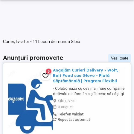
Curier, livrator • 11 Locuri de munca Sibiu
Anunțuri promovate
Vezi toate
Angajăm Curieri Delivery - Wolt,
5
Bolt Food sau Glovo - Plată
Săptămânală | Program Flexibil
- Colaborează cu cea mai mare companie
de livrări din România și începe să câștigi
rapid! - Cerințe: Minim 18 ani Mijloc de
Sibiu, Sibiu
transport propriu (mașină, scuter,
3 august
motocicletă sau bicicletă) Telefon mobil
Telefon validat
cu acces la internet - Ce oferim: Plată
Repostat automat
săptămânală, fără întârzieri Bonusuri
atractive ...