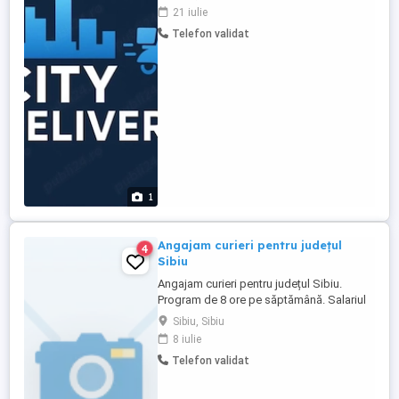
în municipiul Sibiu. Oferim: Program
21 iulie
flexibil Plata săptămânală Venituri
Telefon validat
atractive în funcție de implicare Suport
permanent din partea dispeceratului
Posibilitatea de colaborare ...
1
Angajam curieri pentru județul
4
Sibiu
Angajam curieri pentru județul Sibiu.
Program de 8 ore pe săptămână. Salariul
atractiv.
Sibiu, Sibiu
8 iulie
Telefon validat