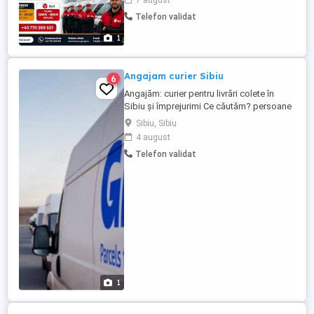
7 august
ruta ta Primești traseul pe aplicație și GPS
Telefon validat
Livrezi coletele la adresele clienților La
finalul programului te întorci la depozit ...
1
Angajam curier Sibiu
6
Angajăm: curier pentru livrări colete în
Sibiu și împrejurimi Ce căutăm? persoane
dornice de învățare; perseverență și
Sibiu, Sibiu
seriozitate; rezistența la munca sub
4 august
presiune; flexibilitate; cazier judiciar curat;
Telefon validat
Ce oferim? contract nedeterminat; plata
per livrări și performanțe (îți oferim șansa
...
1