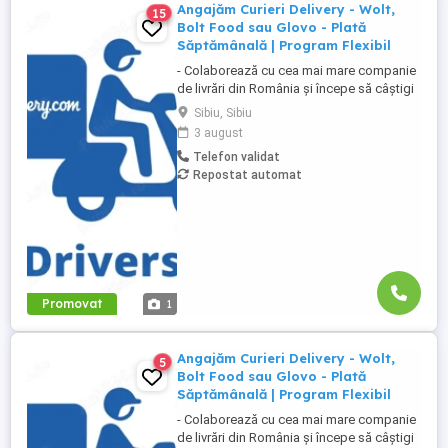
Angajăm Curieri Delivery - Wolt,
15
Bolt Food sau Glovo - Plată
Săptămânală | Program Flexibil
- Colaborează cu cea mai mare companie
de livrări din România și începe să câștigi
rapid! - Cerințe: Minim 18 ani Mijloc de
Sibiu, Sibiu
transport propriu (mașină, scuter,
3 august
motocicletă sau bicicletă) Telefon mobil
Telefon validat
cu acces la internet - Ce oferim: Plată
Repostat automat
săptămânală, fără întârzieri Bonusuri
atractive ...
Promovat
1
Angajăm Curieri Delivery - Wolt,
5
Bolt Food sau Glovo - Plată
Săptămânală | Program Flexibil
- Colaborează cu cea mai mare companie
de livrări din România și începe să câștigi