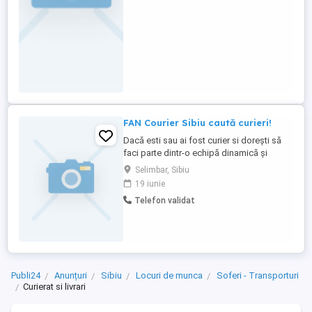
FAN Courier Sibiu caută curieri!
Dacă esti sau ai fost curier si dorești să
faci parte dintr-o echipă dinamică și
dornică de performanță, nu mai sta pe
Selimbar, Sibiu
gânduri și vino la FAN Courier! Constituie
19 iunie
avantaj experiența în domeniu! Vei avea
Telefon validat
contract de muncă pe perioadă
nedeterminată, pachet salarial atractiv cu
bonusuri de performanță, ...
Publi24
Anunțuri
Sibiu
Locuri de munca
Soferi - Transporturi
Curierat si livrari