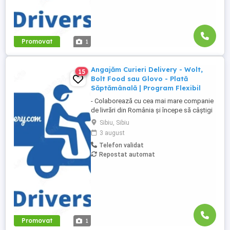
Promovat
1
Angajăm Curieri Delivery - Wolt,
15
Bolt Food sau Glovo - Plată
Săptămânală | Program Flexibil
- Colaborează cu cea mai mare companie
de livrări din România și începe să câștigi
rapid! - Cerințe: Minim 18 ani Mijloc de
Sibiu, Sibiu
transport propriu (mașină, scuter,
3 august
motocicletă sau bicicletă) Telefon mobil
Telefon validat
cu acces la internet - Ce oferim: Plată
Repostat automat
săptămânală, fără întârzieri Bonusuri
atractive ...
Promovat
1