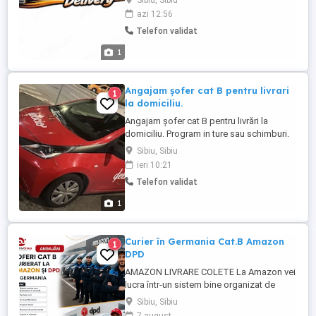
Sibiu, Sibiu
platformele: Bolt Food Wolt Glovo Cerințe:
azi 12:56
* Telefon smartphone * Mijloc de
Telefon validat
transport (mașină, scuter, bicicletă) *
Seriozitate și dorință de muncă * Oferim: *
1
Plăți rapide și transparente ...
Angajam șofer cat B pentru livrari
1
la domiciliu.
Angajam șofer cat B pentru livrări la
domiciliu. Program in ture sau schimburi.
Masa asigurata in timpul programului.
Sibiu, Sibiu
Transport gratuit la terminarea
ieri 10:21
programului. Pentru detalii și programări la
Telefon validat
interviu, sunați la numărul afișat , de luni
până vineri între orele 11:00-16:00.
1
Curier în Germania Cat.B Amazon
1
DPD
AMAZON LIVRARE COLETE La Amazon vei
lucra într-un sistem bine organizat de
livrare. Te prezinți la depozit Primești
Sibiu, Sibiu
dubița de serviciu Încarci coletele pentru