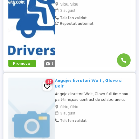
rapid! - Cerințe: Minim 18 ani Mijloc de
Sibiu, Sibiu
transport propriu (mașină, scuter,
3 august
motocicletă sau bicicletă) Telefon mobil
Telefon validat
cu acces la internet - Ce oferim: Plată
Repostat automat
săptămânală, fără întârzieri Bonusuri
atractive ...
Promovat
1
Angajez livratori Wolt , Glovo si
17
Bolt
Angajez livratori Wolt, Glovo full-time sau
part-time,sau contract de colaborare cu
PFA sau SRL. Nu este necesara experienta,
Sibiu, Sibiu
este un serviciu flexibil in funcție de
3 august
nevoile fiecaruia,se poate face cu
Telefon validat
autoturismul, mopedul sau bicicleta.
Câștigul este garantat in funcție de
flexibilitatea și implicarea ...