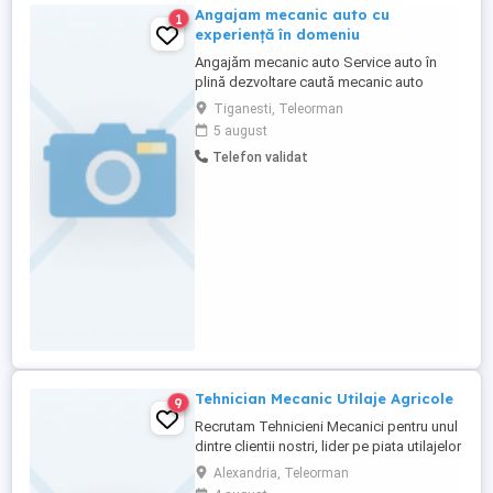
Angajam mecanic auto cu
1
experiență în domeniu
Angajăm mecanic auto Service auto în
plină dezvoltare caută mecanic auto
serios și pasionat, pentru a se alătura
Tiganesti, Teleorman
echipei noastre. Cerințe: - Experiență în
5 august
domeniu (minim 1 an constituie avantaj) -
Telefon validat
Cunoștințe de mecanică generală (revizii,
diagnoză, reparații) - Seriozitate și
responsabilitate - ...
Tehnician Mecanic Utilaje Agricole
9
Recrutam Tehnicieni Mecanici pentru unul
dintre clientii nostri, lider pe piata utilajelor
agricole din Romania. Responsabilitati: -
Alexandria, Teleorman
Deservirea diferitelor masini si