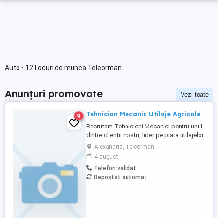
Auto • 12 Locuri de munca Teleorman
Anunțuri promovate
Vezi toate
Tehnician Mecanic Utilaje Agricole
9
Recrutam Tehnicieni Mecanici pentru unul
dintre clientii nostri, lider pe piata utilajelor
agricole din Romania. Responsabilitati: -
Alexandria, Teleorman
Deservirea diferitelor masini si
4 august
echipamente folosite pentru lucrari in
Telefon validat
agricultura; - Efectuarea lucrarilor de
Repostat automat
reparatii si mentenanta a echipamentelor
si utilajelor ...