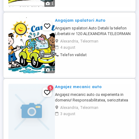
1
Angajam spalatori Auto
Angajam spalatori Auto Detalii la telefon
Libertatii nr 120 ALEXANDRIA TELEORMAN
Alexandria, Teleorman
4 august
Telefon validat
1
Angajez mecanic auto
5
Angajez mecanic auto cu experienta in
domeniu! Responsabilitatea, seriozitatea
si implicarea reprezinta atuuri bine venite.
Alexandria, Teleorman
Programul de lucru este full-time. Oferim
3 august
contract de munca si conditii salariale
favorabile in functie de experienta si
performanta!