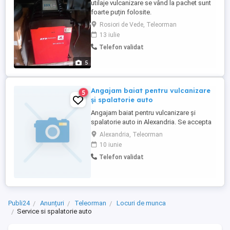
utilaje vulcanizare se vând la pachet sunt
foarte puțin folosite.
Rosiori de Vede, Teleorman
13 iulie
Telefon validat
5
Angajam baiat pentru vulcanizare
5
și spalatorie auto
Angajam baiat pentru vulcanizare și
spalatorie auto in Alexandria. Se accepta
și fără experienta.
Alexandria, Teleorman
10 iunie
Telefon validat
Publi24
Anunțuri
Teleorman
Locuri de munca
Service si spalatorie auto