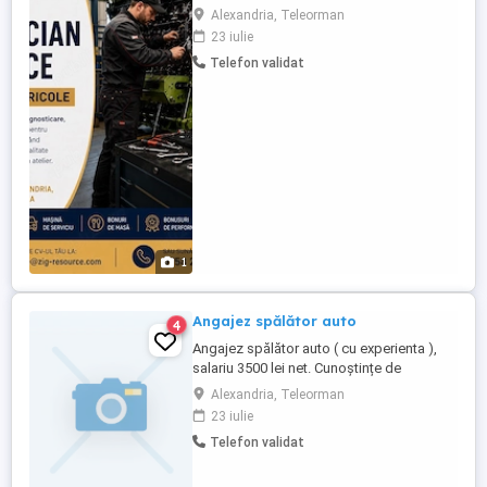
pentru utilajele agricole, asigurând
Alexandria, Teleorman
intervenții rapide și de calitate la sediul
23 iulie
clientului sau în atelier. Responsabilități
Telefon validat
Diagnosticarea defecțiunilor mecanice,
hidraulice și electrice. Executarea lucrărilor
de întreținere ...
1
Angajez spălător auto
4
Angajez spălător auto ( cu experienta ),
salariu 3500 lei net. Cunoștințe de
vulcanizare constituie avantaj, se mai
Alexandria, Teleorman
adaugă un bonus de 200 lei la salariu.
23 iulie
Telefon validat