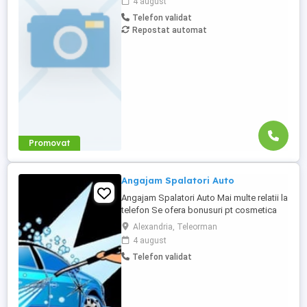
4 august
echipamente folosite pentru lucrari in
Telefon validat
agricultura; - Efectuarea lucrarilor de
Repostat automat
reparatii si mentenanta a echipamentelor
si utilajelor ...
Promovat
Angajam Spalatori Auto
Angajam Spalatori Auto Mai multe relatii la
telefon Se ofera bonusuri pt cosmetica
auto Libertatii nr 120 ALEXANDRIA
Alexandria, Teleorman
TELEORMAN
4 august
Telefon validat