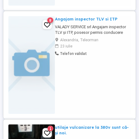
Angajam inspector TLV si ITP
8
VALADY SERVICE srl Angajam inspector
TLV și ITP, posesor permis conducere
categorie B,C,sau D Nivelul minim de
Alexandria, Teleorman
pregătire pentru persoana care activeaza
23 iulie
in atelierul service TLV și ITP, în funcţie de
Telefon validat
activităţile executate, este absolvent al
şcolii profesionale sau al liceului tehnic în
meseriile ...
utilaje vulcanizare la 380v sunt că-
1
și noi.