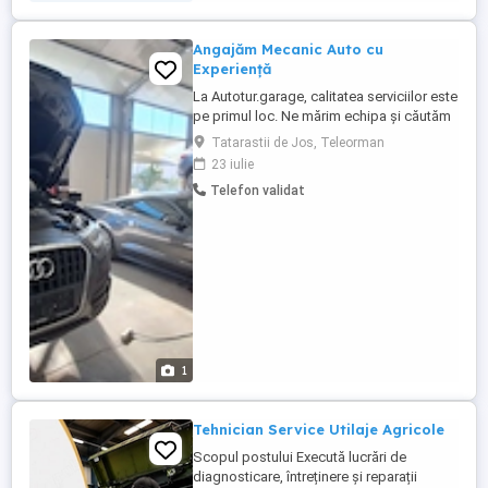
Angajăm Mecanic Auto cu
Experiență
La Autotur.garage, calitatea serviciilor este
pe primul loc. Ne mărim echipa și căutăm
mecanic auto cu experiență, pasionat,
Tatarastii de Jos, Teleorman
serios și dornic să lucreze într-un atelier
23 iulie
modern și bine echipat. Ce căutăm la tine:
Telefon validat
Experiență dovedită în mecanică auto.
Abilitatea de a lucra independent și
eficient. Diagnosticare ...
1
Tehnician Service Utilaje Agricole
Scopul postului Execută lucrări de
diagnosticare, întreținere și reparații