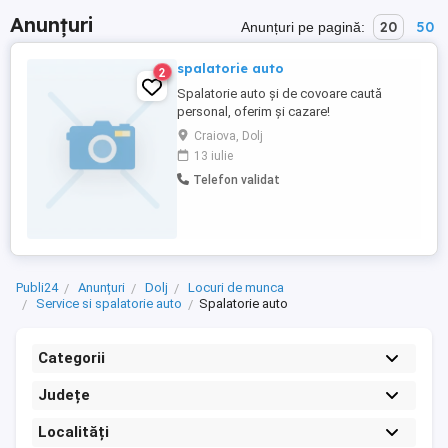
Anunțuri
20
50
Anunțuri pe pagină:
spalatorie auto
2
Spalatorie auto și de covoare caută
personal, oferim și cazare!
Craiova, Dolj
13 iulie
Telefon validat
Publi24
Anunțuri
Dolj
Locuri de munca
Service si spalatorie auto
Spalatorie auto
Categorii
Județe
Localități