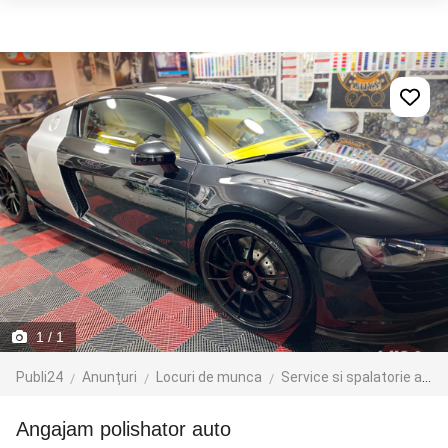
1
/ 1
Publi24
Anunțuri
Locuri de munca
Service si spalatorie auto
Angajam polishator auto