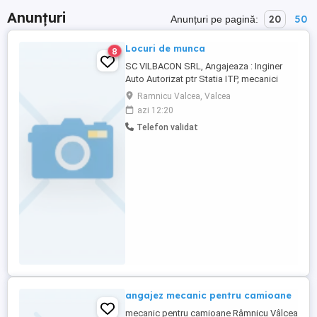
Anunțuri
20
50
Anunțuri pe pagină:
Locuri de munca
8
SC VILBACON SRL, Angajeaza : Inginer
Auto Autorizat ptr Statia ITP, mecanici
auto; Laborant ptr Fabrica de odorizante,
Ramnicu Valcea, Valcea
parfum, etc. Relatii la sediul societatii din
azi 12:20
Rm. Valcea, str Campului nr 22 si sau tel ,
Telefon validat
intre orele 8,00-16,30
angajez mecanic pentru camioane
mecanic pentru camioane Râmnicu Vâlcea