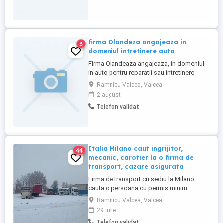
firma Olandeza angajeaza in
3
domeniul intretinere auto
Firma Olandeaza angajeaza, in domeniul
in auto pentru reparatii sau intretinere
auto, Mecanici, vulcanizatori, in domeniul
Ramnicu Valcea, Valcea
auto. Mai multe detalii la telefon sau
2 august
mesaje.
Telefon validat
Italia Milano caut ingrijitor,
44
mecanic, carotier la o firma de
transport, cazare asigurata
Firma de transport cu sediu la Milano
cauta o persoana cu permis minim
categoria B pentru lucru ca piatalist,
Ramnicu Valcea, Valcea
ingrijitor hala, cunostinte baza in
29 iulie
mecanica si carotierie, coordonator garaj.
Telefon validat