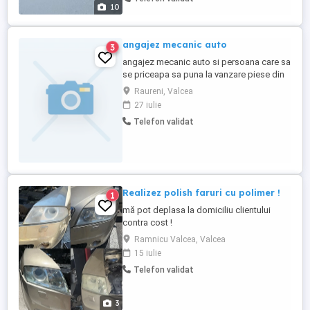
Oferim cazare si utilitati gratis, cu toate
10
conditiile unui trai decent, ambient placut,
limba italiana nu este ...
angajez mecanic auto
3
angajez mecanic auto si persoana care sa
se priceapa sa puna la vanzare piese din
dezmembrari pe internet full time program
Raureni, Valcea
de 8h zi luni-vineri salariu 2500-5000
27 iulie
numar de posturi :2 mai multe detali la nr
Telefon validat
de tel:
Realizez polish faruri cu polimer !
1
mă pot deplasa la domiciliu clientului
contra cost !
Ramnicu Valcea, Valcea
15 iulie
Telefon validat
3