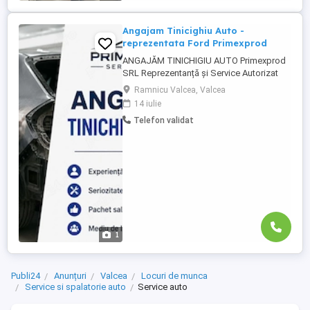
Angajam Tinicighiu Auto -
reprezentata Ford Primexprod
ANGAJĂM TINICHIGIU AUTO Primexprod
SRL Reprezentanță și Service Autorizat
Ford își mărește echipa! Hai sa ne
Ramnicu Valcea, Valcea
cunoastem ! Căutăm Tinichigiu Auto cu
14 iulie
experiență, serios și responsabil. Oferim:
Telefon validat
Contract de muncă pe perioadă
nedeterminată; Salariu motivant, în funcție
de experiență și performanță;
Echipamente ...
1
Publi24
Anunțuri
Valcea
Locuri de munca
Service si spalatorie auto
Service auto