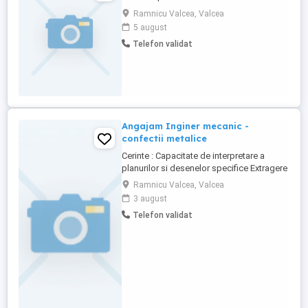
Ramnicu Valcea, Valcea
5 august
Telefon validat
Angajam Inginer mecanic -
confectii metalice
Cerinte : Capacitate de interpretare a
planurilor si desenelor specifice Extragere
repere din desen pentru executie Pregatire
Ramnicu Valcea, Valcea
documentatie pentru produsele noi,
3 august
procese de productie si schimbarile
Telefon validat
tehnologice Coordoneaza modificarile
tehnice Cunostiinte AutoCad - nivel
avansat Studii necesare : ...