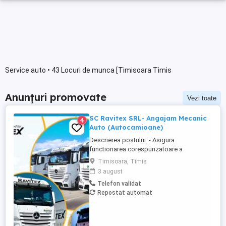
Service auto • 43 Locuri de munca [Timisoara Timis
Anunțuri promovate
Vezi toate
SC Ravitex SRL- Angajam Mecanic
4
Auto (Autocamioane)
Descrierea postului: - Asigura
functionarea corespunzatoare a
mijloacelor de transport ale unitatii; -
Timisoara, Timis
Întretine mijloacele de transport înainte de
3 august
plecarea in cursa; - Urmareste starea
Telefon validat
tehnica a mijloacelor de transport si
Repostat automat
anunta seful direct la sesizarea unor
defectiuni; - Realizeaza reparatiilor ...