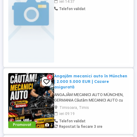
ieri 14:37
diferența dintre am experiență și am ținut
Telefon validat
odată cheia în mână , deja pornim bine! Ce
vrem: - să vii la muncă, nu la plimbare; - să
ai experiență ...
Angajăm mecanici auto în München
4
| 2.000 5.000 EUR | Cazare
asigurată
ANGAJĂM MECANICI AUTO MÜNCHEN,
GERMANIA Căutăm MECANICI AUTO cu
experiență pentru activitate în München,
Timisoara, Timis
Germania. SALARIU: între 2.000 și 5.000
ieri 09:19
EUR, în funcție de experiență și nivelul de
Telefon validat
pregătire. CAZARE ASIGURATĂ Căutăm
Promovat
1
Repostat la fiecare 3 ore
persoane serioase, responsabile și cu
experiență în domeniul mecanicii ...