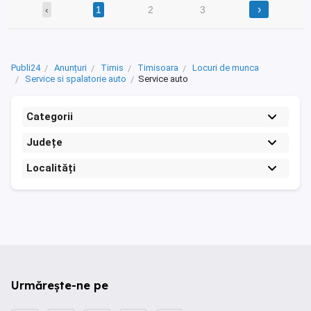
›
‹
1
2
3
Publi24
Anunțuri
Timis
Timisoara
Locuri de munca
Service si spalatorie auto
Service auto
Categorii
Județe
Localități
Urmărește-ne pe