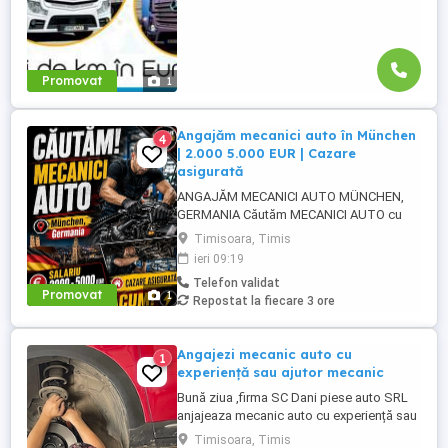
Promovat
1
Angajăm mecanici auto în München
4
| 2.000 5.000 EUR | Cazare
asigurată
ANGAJĂM MECANICI AUTO MÜNCHEN,
GERMANIA Căutăm MECANICI AUTO cu
experiență pentru activitate în München,
Timisoara, Timis
Germania. SALARIU: între 2.000 și 5.000
ieri 09:19
EUR, în funcție de experiență și nivelul de
Telefon validat
pregătire. CAZARE ASIGURATĂ Căutăm
Promovat
1
Repostat la fiecare 3 ore
persoane serioase, responsabile și cu
experiență în domeniul mecanicii ...
Angajezi mecanic auto cu
1
experiență sau ajutor mecanic
Bună ziua ,firma SC Dani piese auto SRL
anjajeaza mecanic auto cu experiență sau
ajutor mecanic punctul de lucru situat pe
Timisoara, Timis