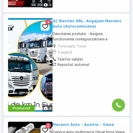
Posibilitate de peste minim 3000 euro net
1
lună (în funcție de experiență ...
SC Ravitex SRL- Angajam Mecanic
4
Auto (Autocamioane)
Descrierea postului: - Asigura
functionarea corespunzatoare a
mijloacelor de transport ale unitatii; -
Timisoara, Timis
Întretine mijloacele de transport înainte de
3 august
plecarea in cursa; - Urmareste starea
Telefon validat
tehnica a mijloacelor de transport si
Repostat automat
anunta seful direct la sesizarea unor
defectiuni; - Realizeaza reparatiilor ...
Promovat
1
Mecanic Auto - Austria - Viena
2
Service Auto multimarca Situat linga Viena