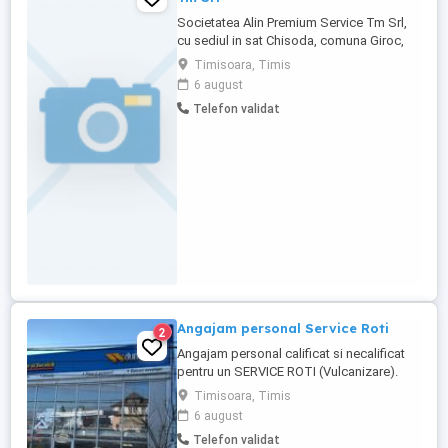
Societatea Alin Premium Service Tm Srl,
cu sediul in sat Chisoda, comuna Giroc,
Platforma Incontro DN59 KM8+550,
Timisoara, Timis
angajeaza 4 posturi vacante: 2 posturi
6 august
mecanici auto, 1 post sudor, 1 post sofer
Telefon validat
de autoturisme si camionete. Aplicantii
care se prezinta la angajare trebuie sa
aiba experienta ...
Angajam personal Service Roti
2
Angajam personal calificat si necalificat
pentru un SERVICE ROTI (Vulcanizare).
Program de lucru Luni-Vineri de la 9.00-
Timisoara, Timis
18.00. Locatia este situata pe Calea
6 august
Buziasului 130 .
Telefon validat