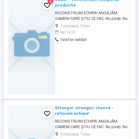
2
productie
RECONSTRUIM ECHIPA! ANGAJĂM
OAMENI CARE ȘTIU CE FAC. Nu poeți. Nu
influenceri. Nu merge și-așa . Căutăm -
Timisoara, Timis
sudor; Dacă știi diferența dintre am
ieri 14:37
experiență și am ținut odată cheia în mână
Telefon validat
, deja pornim bine! Ce vrem: - să vii la
muncă, nu la plimbare; - să ai experiență
REALĂ, nu doar să crezi ...
Strungar strunguri clasice -
refacem echipa!
RECONSTRUIM ECHIPA! ANGAJĂM
OAMENI CARE ȘTIU CE FAC. Nu poeți. Nu
influenceri. Nu merge și-așa . Căutăm: -
Timisoara, Timis
strungar strunguri clasice; Dacă știi