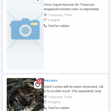
Firma Super Imposer din Timișoara
angajează mecanic auto cu experiență,
pentru întreținerea și repararea
Timisoara, Timis
autobuzelor și microbuzelor din flota
6 august
proprie. Locul de muncă: Timișoaral
Telefon validat
Permis categoria B obligatoriu Cerințe:
experiență în mecanică auto (autoturisme,
autobuze sau microbuze); cunoștințe ...
Mecanic
14
Salut! Lucrez atât la mașini de proiect, cât
și la modele stock. Ofer experiență, timp
bun de lucru, preț bun la manoperă,
Timisoara, Timis
seriozitate și o mână de lucru atentă,
5 august
bazată pe bun simț și pasiune, pot repara
Telefon validat
mașina chiar și la domiciliu dacă este