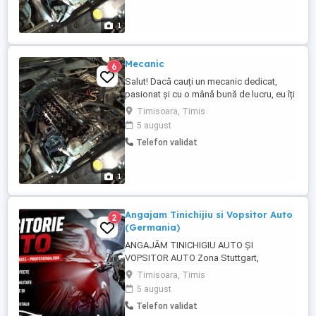
cazul. Dacă ai o mașină sau un proiect pe
care vrei să îl ...
1
Mecanic
6
Salut! Dacă cauți un mecanic dedicat,
pasionat și cu o mână bună de lucru, eu îți
pot sta la dispoziție oricând chiar și la
Timisoara, Timis
domiciliu dacă este nevoie. Mă ocup și pe
5 august
partea de modificări așa că dacă ai un
Telefon validat
proiect și vrei să-l faci cum trebuie nu mai
sta pe gânduri și hai să-l facem. Ofer
experiență, ...
1
Angajam Tinichijiu si Vopsitor Auto
2
(Germania)
ANGAJĂM TINICHIGIU AUTO ȘI
VOPSITOR AUTO Zona Stuttgart,
Germania Tinichigiu Auto Vopsitor Auto
Timisoara, Timis
Oferim condiții excelente de muncă și un
5 august
pachet atractiv de beneficii! Limba
Telefon validat
germană NU este obligatorie! Venituri: