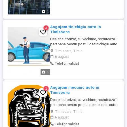
1
Angajam tinichigiu auto in
3
Timisoara
Dealer autorizat, cu vechime, recruteaza 1
persoana pentru postul de tinichigiu auto.
Experiență minimă în domeniu. Permis de
Timisoara, Timis
conducere Cat.B. Cei interesati îşi pot
6 august
transmite intentia aici in aplicatie, sau pot
Telefon validat
obtine mai multe detalii la numărul de
telefon din anunt.
1
Angajam mecanic auto in
1
Timisoara
Dealer autorizat, cu vechime, recruteaza 1
persoana pentru postul de mecanic auto.
Experiență de 2 ani în domeniu. Permis de
Timisoara, Timis
conducere Cat.B. Cei interesati îşi pot
6 august
transmite intentia aici in aplicatie, sau pot
Telefon validat
obtine mai multe detalii la numărul de