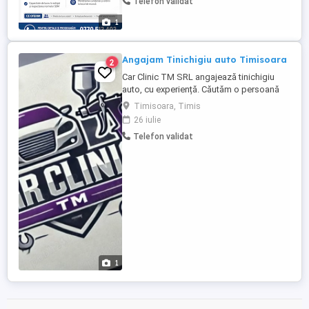
Telefon validat
Cunoștințe despre șlefuire, chituire,
grunduire și mascare Atenție la calitate și
1
spirit de echipă ...
Angajam Tinichigiu auto Timisoara
2
Car Clinic TM SRL angajează tinichigiu
auto, cu experiență. Căutăm o persoană
serioasă, responsabilă, care își dorește un
Timisoara, Timis
loc de muncă stabil. Oferim : -salariu
26 iulie
atractiv, negociabil în funcție de
Telefon validat
experiență, -program de lucru de luni până
vineri între orele 08:00 17:00, cu o oră
pauză de masă, -mediu ...
1