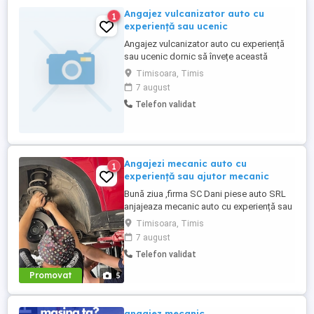
Angajez vulcanizator auto cu
1
experiență sau ucenic
Angajez vulcanizator auto cu experiență
sau ucenic dornic să învețe această
meserie. Tel.
Timisoara, Timis
7 august
Telefon validat
Angajezi mecanic auto cu
1
experiență sau ajutor mecanic
Bună ziua ,firma SC Dani piese auto SRL
anjajeaza mecanic auto cu experiență sau
ajutor mecanic punctul de lucru situat pe
Timisoara, Timis
calea sagului 157
7 august
Telefon validat
Promovat
5
angajez mecanic