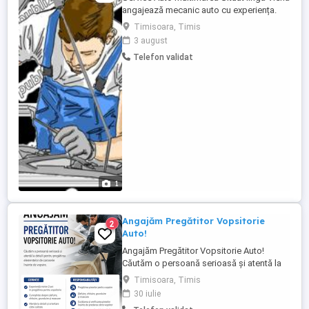
angajează mecanic auto cu experiența.
+Se oferă condiții bune de lucru Luni- Joi
Timisoara, Timis
de la Ora 08-12 si 13-17 si Vineri 08-12 si
3 august
13-15,30 + 8 Ore pe zi + Contract nelimitat
Telefon validat
! +14 Salari (In Iunie si Noiembrie dublu
Salariu ! +5 Saptamani de Concediu +Se
...
1
Angajăm Pregătitor Vopsitorie
2
Auto!
Angajăm Pregătitor Vopsitorie Auto!
Căutăm o persoană serioasă și atentă la
detalii pentru pregătirea elementelor de
Timisoara, Timis
caroserie înainte de vopsire. Cerințe:
30 iulie
Experiență minim 2 ani în domeniu