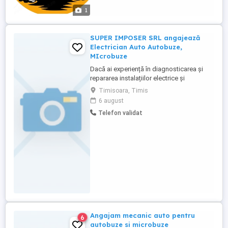
telefon din anunt.
1
SUPER IMPOSER SRL angajează
Electrician Auto Autobuze,
MIcrobuze
Dacă ai experiență în diagnosticarea și
repararea instalațiilor electrice și
electronice ale autobuzelor și îți dorești un
Timisoara, Timis
loc de muncă stabil, te așteptăm în echipa
6 august
noastră! Ce vei face: Diagnostichezi și
Telefon validat
remediezi defecțiunile electrice și
electronice ale autobuzelor și autocarelor
din flota companiei; ...
Angajam mecanic auto pentru
6
autobuze si microbuze