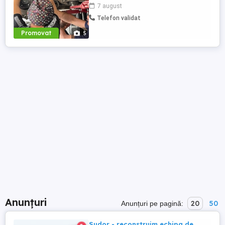
calea sagului 157
7 august
Telefon validat
Promovat
5
Anunțuri
20
50
Anunțuri pe pagină:
Sudor - reconstruim echipa de