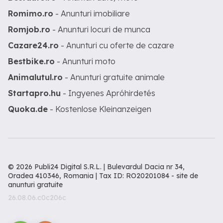
Romimo.ro
- Anunturi imobiliare
Romjob.ro
- Anunturi locuri de munca
Cazare24.ro
- Anunturi cu oferte de cazare
Bestbike.ro
- Anunturi moto
Animalutul.ro
- Anunturi gratuite animale
Startapro.hu
- Ingyenes Apróhirdetés
Quoka.de
- Kostenlose Kleinanzeigen
© 2026 Publi24 Digital S.R.L. | Bulevardul Dacia nr 34,
Oradea 410346, Romania | Tax ID: RO20201084 -
site de
anunturi gratuite
26.08.06.c0c206c