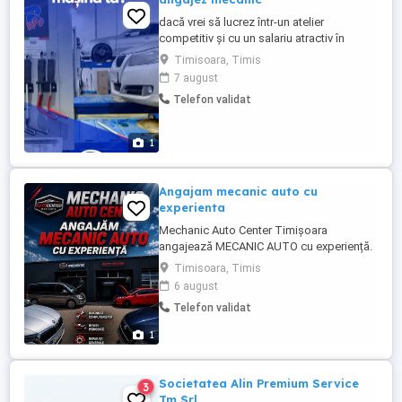
dacă vrei să lucrez într-un atelier
competitiv și cu un salariu atractiv în
orașul Timișoara
Timisoara, Timis
7 august
Telefon validat
1
Angajam mecanic auto cu
experienta
Mechanic Auto Center Timișoara
angajează MECANIC AUTO cu experiență.
Diagnosticare și reparații auto Întreținere
Timisoara, Timis
și înlocuire piese Cerințe: Minim 3 ani
6 august
experiență Cunoștințe solide de mecanică
Telefon validat
auto Spirit de echipă Oferim: Salariu
atractiv + bonusuri Dezvoltare
1
profesională Pentru ...
Societatea Alin Premium Service
3
Tm Srl