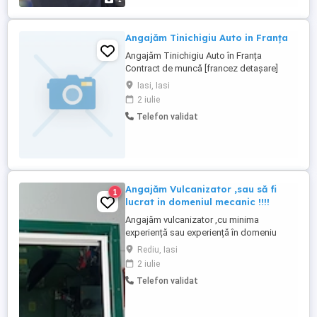
Angajăm Tinichigiu Auto in Franța
Angajăm Tinichigiu Auto în Franța
Contract de muncă [francez detașare]
Service auto partener situat în Franța,
Iasi, Iasi
caută un Tinichigiu Auto cu experiență
2 iulie
pentru angajare imediată. Oferim condiții
Telefon validat
excelente și suport complet pentru
integrare! Ce oferim: Salariu net atractiv:
[Ex: 2.200 - 2.800 ] pe ...
Angajăm Vulcanizator ,sau să fi
1
lucrat in domeniul mecanic !!!!
Angajăm vulcanizator ,cu minima
experiență sau experiență în domeniu
mecanic ,pentru atelierul din zona
Rediu, Iasi
Păcurari- Valea Rediului! Relații la telefon !
2 iulie
Telefon validat