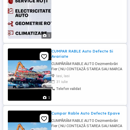
...
1
CUMPAR RABLE Auto Defecte Si
Avariate
CUMPĂRĂM RABLE AUTO Dezmembrări
Fier ( NU CONTEAZĂ STAREA SAU MARCA
) Lovite, avariate sau stricate Fără acte sau
Iasi, Iasi
radiate Abandonate sau incendiate
31 iulie
Transport GRATUIT + Acte De Radiere +
Telefon validat
Plată pe loc! PROGRAM LUNI-DUMINICA
24-7 NON-STOP Sună la și îți facem o
1
ofertă imediat! Dezmembrări ...
Cumpar Rable Auto Defecte Epave
CUMPĂRĂM RABLE AUTO Dezmembrări
Fier ( NU CONTEAZĂ STAREA SAU MARCA