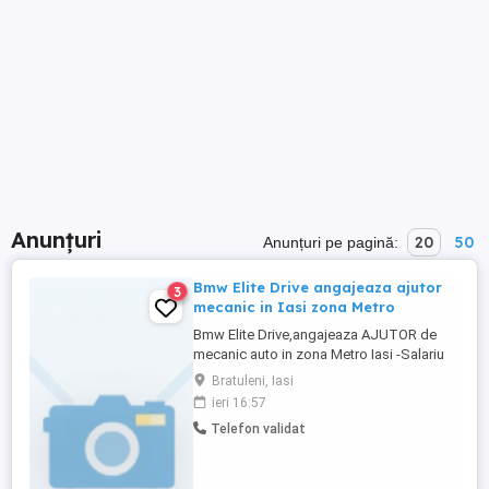
Anunțuri
20
50
Anunțuri pe pagină:
Bmw Elite Drive angajeaza ajutor
3
mecanic in Iasi zona Metro
Bmw Elite Drive,angajeaza AJUTOR de
mecanic auto in zona Metro Iasi -Salariu
atractiv -Mediu de lucru serios si stabil -
Bratuleni, Iasi
Posibilitatea de invatare si dezvoltare
ieri 16:57
Telefon validat