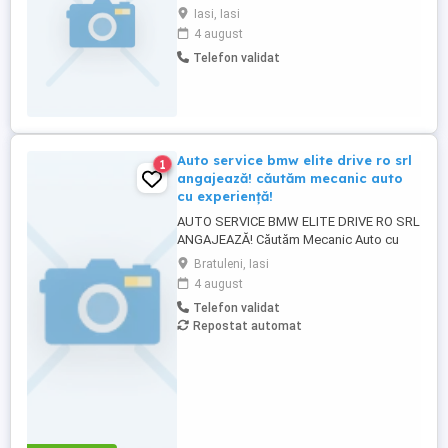
utilaje . Salariu motivant în funcție de
Iasi, Iasi
experienta
4 august
Telefon validat
Auto service bmw elite drive ro srl
1
angajează! căutăm mecanic auto
cu experiență!
AUTO SERVICE BMW ELITE DRIVE RO SRL
ANGAJEAZĂ! Căutăm Mecanic Auto cu
experiență pentru a se alătura echipei
Bratuleni, Iasi
noastre. Salariu: 5.000 lei + bonusuri, în
4 august
funcție de performanță. Mediu de lucru
Telefon validat
profesionist și condiții avantajoase. Str
Repostat automat
Carului nr 1 Zona Metro (Turbolider) Pentru
detalii și programarea ...