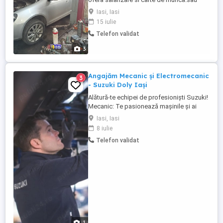
norma de 50 =50 % salar. Program 8 h
Iasi, Iasi
zona Tomesti. Tlt
15 iulie
Telefon validat
3
Angajăm Mecanic și Electromecanic
3
- Suzuki Doly Iași
Alătură-te echipei de profesioniști Suzuki!
Mecanic: Te pasionează mașinile și ai
experiență în diagnosticarea și repararea
Iasi, Iasi
lor? Vino să faci parte dintr-o echipă
8 iulie
dedicată de profesioniști în domeniul
Telefon validat
auto și să ne ajuți să menținem și să
reparăm mașinile clienților noștri.
Electromecanic: Dacă ai ...
1