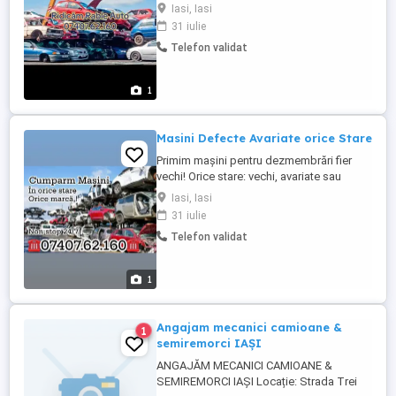
) Lovite, avariate sau stricate Nu contează
Iasi, Iasi
Starea Sau Tipul Fără acte sau radiate
31 iulie
Abandonate sau incendiate Transport
Telefon validat
GRATUIT + Acte De Radiere + Plată pe loc!
PROGRAM LUNI-DUMINICA 24-7 NON-
STOP Sună la și îți ...
1
Masini Defecte Avariate orice Stare
Primim mașini pentru dezmembrări fier
vechi! Orice stare: vechi, avariate sau
incomplete indiferent de starea Mașini Noi
Iasi, Iasi
o luăm! Oferim preț corect și plata pe loc
31 iulie
Ridicare rapidă din locația ta Acte De
Telefon validat
Radiere Transport gratuit! Sună acum
pentru o ofertă!
1
Angajam mecanici camioane &
1
semiremorci IAȘI
ANGAJĂM MECANICI CAMIOANE &
SEMIREMORCI IAȘI Locație: Strada Trei