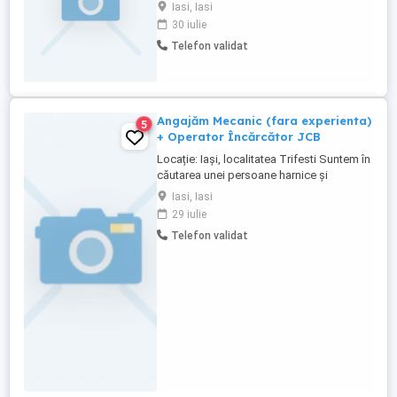
Fântâni, Iași Suntem în căutarea unor
Iasi, Iasi
colegi noi pentru echipa noastră! Angajăm
30 iulie
mecanici pentru camioane și semiremorci,
Telefon validat
indiferent de nivelul de experiență. Posturi
disponibile pentru: Nivel Junior Nivel
Senior Nivel ...
Angajăm Mecanic (fara experienta)
5
+ Operator Încărcător JCB
Locație: Iași, localitatea Trifesti Suntem în
căutarea unei persoane harnice și
pricepute, care să aibă cunoștințe
Iasi, Iasi
generale de mecanică pentru camioane și
29 iulie
semiremorci basculabile, chiar dacă nu
Telefon validat
are experiență directă. În plus, candidatul
ideal trebuie să știe să opereze un
încărcător frontal JCB. ...