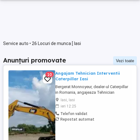
Service auto • 26 Locuri de munca [ Iasi
Anunțuri promovate
Vezi toate
Angajam Tehnician Interventii
10
Caterpillar Iasi
Bergerat Monnoyeur, dealer-ul Caterpillar
in Romania, angajeaza Tehnician
Electromecanic pentru interventii pe teren.
Iasi, Iasi
Pozitiile sunt cadrul diviziei de utilaje
ieri 12:25
Caterpillar sau in cadrul diviziei de
Telefon validat
motoare si generatoare. Zona pentru care
Repostat automat
recrutam poate fi in orasele ...