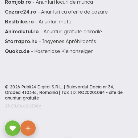
Romjob.ro
- Anunturi locuri de munca
Cazare24.ro
- Anunturi cu oferte de cazare
Bestbike.ro
- Anunturi moto
Animalutul.ro
- Anunturi gratuite animale
Startapro.hu
- Ingyenes Apróhirdetés
Quoka.de
- Kostenlose Kleinanzeigen
© 2026 Publi24 Digital S.R.L. | Bulevardul Dacia nr 34,
Oradea 410346, Romania | Tax ID: RO20201084 -
site de
anunturi gratuite
26.08.06.c0c206c