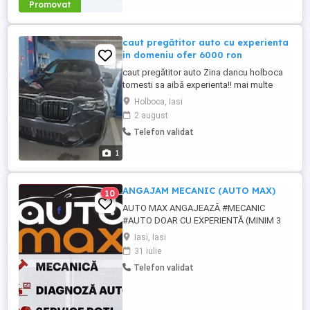
Promovat
caut pregătitor auto cu experienta
in domeniu ofer 6000 ron
caut pregătitor auto Zina dancu holboca
tomesti sa aibă experienta!! mai multe
detalii la tel!!
Holboca, Iasi
2 august
Telefon validat
1
ANGAJAM MECANIC (AUTO MAX)
10
AUTO MAX ANGAJEAZĂ #MECANIC
#AUTO DOAR CU EXPERIENTĂ (MINIM 3
ANI) SI POSESOR PERMIS CATEGORIA B.
Iasi, Iasi
EXPERIENTA PE REPARAȚII CUTII DE
31 iulie
VITEZE AUTOMATE CONSTITUE UN
Telefon validat
AVANTAJ! CEREM SI OFERIM MAXIMĂ
SERIOZITATE! DORIM COLABORARE PE
TERMEN LUNG! OFERIM SI MAȘINĂ DE
SERVICI (GRATUIT) DACĂ NOUL NOSTRU