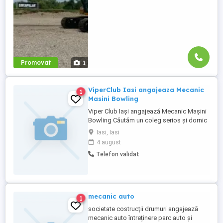
Promovat
1
ViperClub Iasi angajeaza Mecanic
1
Masini Bowling
Viper Club Iași angajează Mecanic Mașini
Bowling Căutăm un coleg serios și dornic
să învețe pentru postul de Mecanic. Ne
Iasi, Iasi
adresăm persoanelor care au cunoștințe
4 august
minime de mecanică și interes pentru
Telefon validat
domeniul tehnic. Ce vei face: Vei învăța sa
întreții și să repari mașinile de bowling. Vei
contribui ...
mecanic auto
1
societate costrucții drumuri angajează
mecanic auto întreținere parc auto și