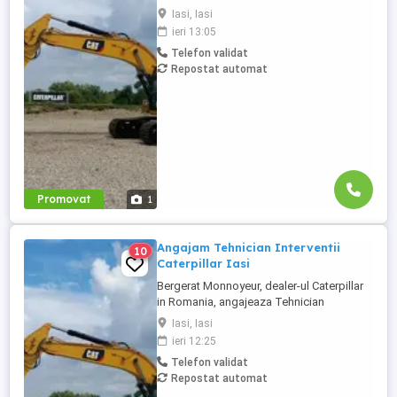
Eneria (motoare si generatoare) -
Iasi, Iasi
Reprezentant Vanzari Service pentru zona
ieri 13:05
Moldova. Studii superioare finalizate în
Telefon validat
domeniul electro-mecanic; Experiență în
Repostat automat
vânzări tehnice de minim 3 ani, ...
Promovat
1
Angajam Tehnician Interventii
10
Caterpillar Iasi
Bergerat Monnoyeur, dealer-ul Caterpillar
in Romania, angajeaza Tehnician
Electromecanic pentru interventii pe teren.
Iasi, Iasi
Pozitiile sunt cadrul diviziei de utilaje
ieri 12:25
Caterpillar sau in cadrul diviziei de
Telefon validat
motoare si generatoare. Zona pentru care
Repostat automat
recrutam poate fi in orasele ...