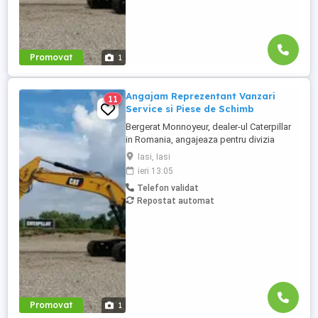
Promovat
1
Angajam Reprezentant Vanzari
11
Service si Piese de Schimb
Bergerat Monnoyeur, dealer-ul Caterpillar
in Romania, angajeaza pentru divizia
Eneria (motoare si generatoare) -
Iasi, Iasi
Reprezentant Vanzari Service pentru zona
ieri 13:05
Moldova. Studii superioare finalizate în
Telefon validat
domeniul electro-mecanic; Experiență în
Repostat automat
vânzări tehnice de minim 3 ani, ...
Promovat
1