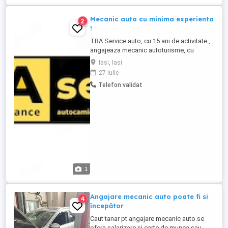
Mecanic auto cu minima experienta
2
!
TBA Service auto, cu 15 ani de activitate ,
angajeaza mecanic autoturisme, cu
minima experienta Candidatul, trebuie sa
Iasi, Iasi
cunoasca lucrarile mecanice de baza ale
27 iulie
sistemului de franare, directie, suspensie.
Telefon validat
Orice cunostinte suplimentare, vor fi
considerate avantaje si vor conta la
pachetul salarial. Oferim ...
1
Angajare mecanic auto poate fi si
4
începător
Caut tanar pt angajare mecanic auto.se
ofera salarizare si carte de munca.sau