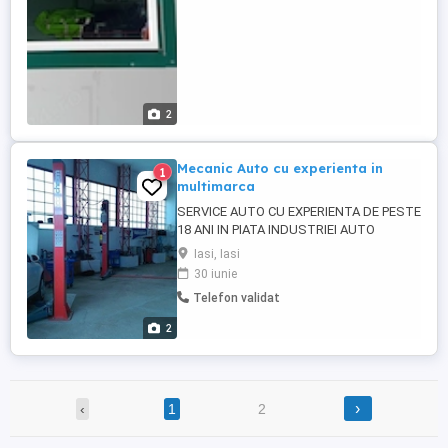
2
Mecanic Auto cu experienta in
1
multimarca
SERVICE AUTO CU EXPERIENTA DE PESTE
18 ANI IN PIATA INDUSTRIEI AUTO
Cautam un coleg pe post de mecanic auto
Iasi, Iasi
multimarca , program 8 ore de luni pana
30 iunie
vineri, salar in functie si de abilitati si
Telefon validat
experienta . Se lucreaza in conditii
civilizate , Lucrul in echipa si experienta
2
este un mare atu permis conducere ...
›
‹
1
2