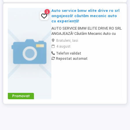
Auto service bmw elite drive ro srl
1
angajează! căutăm mecanic auto
cu experiență!
AUTO SERVICE BMW ELITE DRIVE RO SRL
ANGAJEAZĂ! Căutăm Mecanic Auto cu
experiență pentru a se alătura echipei
Bratuleni, Iasi
noastre. Salariu: 5.000 lei + bonusuri, în
4 august
funcție de performanță. Mediu de lucru
Telefon validat
profesionist și condiții avantajoase. Str
Repostat automat
Carului nr 1 Zona Metro (Turbolider) Pentru
detalii și programarea ...
Promovat