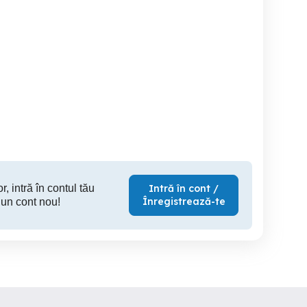
Mecanic service utilaje
Angajam mecanic
dezmembrartor
constructii agricole
auto,ajuto
Baia Mare
Baia Mare
B
r, intră în contul tău
Intră în cont /
Înregistrează-te
 un cont nou!