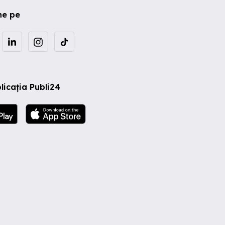
ne pe
licația Publi24