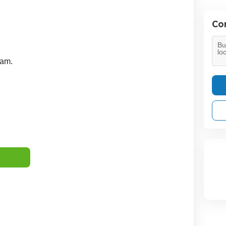
Con
jam.