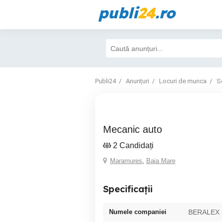
publi
24
.ro
Publi24
Anunțuri
Locuri de munca
S
Mecanic auto
2 Candidați
Maramures
,
Baia Mare
Specificații
Numele companiei
BERALEX