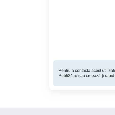
Angajez ajutor de mecanic
Angajez ajutor mecanic
, spalator auto
Baia Mare
Pentru a contacta acest utilizato
Publi24.ro sau creează-ți rapid