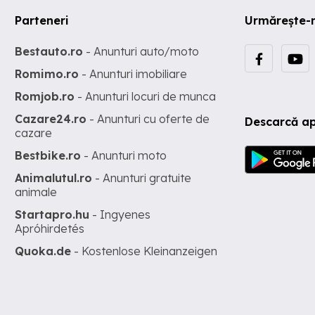
Parteneri
Urmărește-
Bestauto.ro
- Anunturi auto/moto
Romimo.ro
- Anunturi imobiliare
Romjob.ro
- Anunturi locuri de munca
Cazare24.ro
- Anunturi cu oferte de
Descarcă ap
cazare
Bestbike.ro
- Anunturi moto
Animalutul.ro
- Anunturi gratuite
animale
Startapro.hu
- Ingyenes
Apróhirdetés
Quoka.de
- Kostenlose Kleinanzeigen